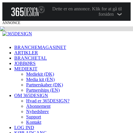
Dette er en annonce. Klik for at gå til
forsiden
ANNONCE
BRANCHEMAGASINET
ARTIKLER
BRANCHETAL
JOBBØRS
MEDIEKIT
Mediekit (DK)
Media kit (EN)
Partnerskaber (DK)
Partnerships (EN)
OM 365DESIGN
Hvad er 365DESIGN?
Abonnement
Nyhedsbrev
Support
Kontakt
LOG IND
KØB ADGANG