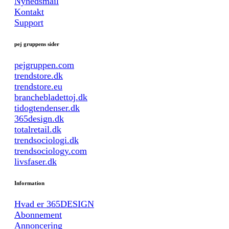
Nyhedsmail
Kontakt
Support
pej gruppens sider
pejgruppen.com
trendstore.dk
trendstore.eu
branchebladettoj.dk
tidogtendenser.dk
365design.dk
totalretail.dk
trendsociologi.dk
trendsociology.com
livsfaser.dk
Information
Hvad er 365DESIGN
Abonnement
Annoncering