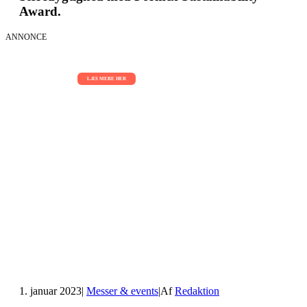
Award.
ANNONCE
AI Sessions for hele organisationen
01.09.2026 - 02.09.2026 - 03.09.2026
LÆS MERE HER
1. januar 2023
|
Messer & events
|
Af
Redaktion