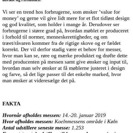
Vi ser en trend hos forbrugerne, som ønsker ’value for
money’ og gerne vil give lidt mere for et flot tidløst design
og god kvalitet, som holder i mange år. Derudover ser
forbrugerne i større grad på, hvordan møblet er produceret
i forhold til normer, menneskerettigheder, og om
træet/råvaren kommer fra de rigtige skove og er fældet
korrekt. Der vil derfor stadig være et behov for messer,
hvor man kan se, røre og mærke produktet og drøfte dette
med producenten på messen samt give ønsker og input til,
hvordan man selv ønsker at få møblerne justeret i design
og farve, så det lige passer til det enkelte marked, hvor
man ønsker at videresælge det på.
FAKTA
Hvornår afholdes messen:
14.-20. januar 2019
Hvor afholdes messen:
Koelnmessens område i Køln
Antal udstillere seneste messe:
1.253