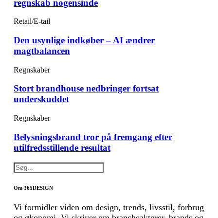
regnskab nogensinde
Retail/E-tail
Den usynlige indkøber – AI ændrer
magtbalancen
Regnskaber
Stort brandhouse nedbringer fortsat
underskuddet
Regnskaber
Belysningsbrand tror på fremgang efter
utilfredsstillende resultat
Om 365DESIGN
Vi formidler viden om design, trends, livsstil, forbrug
og økonomi. Vi skriver om brancheaktører, brands og