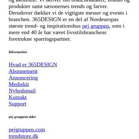
produkter samt sæsonernes trends og farver.
Derudover dækker vi de vigtigste messer og events i
branchen. 365DESIGN er en del af Nordeuropas
største trend- og inspirationshus
pej gruppen
, som i
mere end 40 år har været livsstilsbranchens
foretrukne sparringspartner.
Information
Hvad er 365DESIGN
Abonnement
Annoncering
Mediekit
Nyhedsmail
Kontakt
Support
pej gruppens sider
pejgruppen.com
trendstore.dk