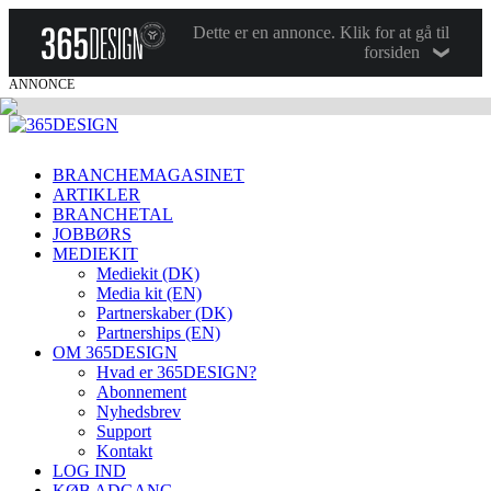
Dette er en annonce. Klik for at gå til
forsiden
ANNONCE
BRANCHEMAGASINET
ARTIKLER
BRANCHETAL
JOBBØRS
MEDIEKIT
Mediekit (DK)
Media kit (EN)
Partnerskaber (DK)
Partnerships (EN)
OM 365DESIGN
Hvad er 365DESIGN?
Abonnement
Nyhedsbrev
Support
Kontakt
LOG IND
KØB ADGANG