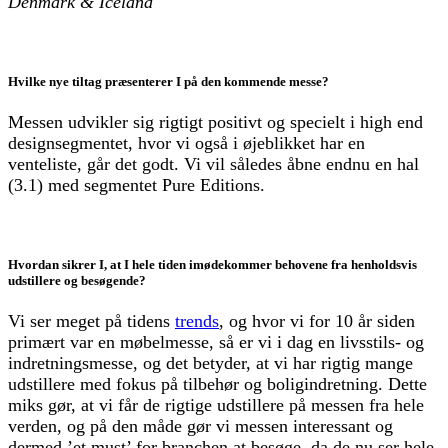
Denmark & Iceland
Hvilke nye tiltag præsenterer I på den kommende messe?
Messen udvikler sig rigtigt positivt og specielt i high end
designsegmentet, hvor vi også i øjeblikket har en
venteliste, går det godt. Vi vil således åbne endnu en hal
(3.1) med segmentet Pure Editions.
Hvordan sikrer I, at I hele tiden imødekommer behovene fra henholdsvis
udstillere og besøgende?
Vi ser meget på tidens
trends
, og hvor vi for 10 år siden
primært var en møbelmesse, så er vi i dag en livsstils- og
indretningsmesse, og det betyder, at vi har rigtig mange
udstillere med fokus på tilbehør og boligindretning. Dette
miks gør, at vi får de rigtige udstillere på messen fra hele
verden, og på den måde gør vi messen interessant og
dermed ’et must’ for branchen at besøge, da de nu ser hele