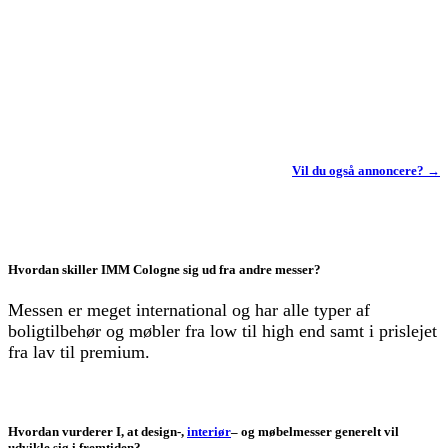
Vil du også annoncere? →
Hvordan skiller IMM Cologne sig ud fra andre messer?
Messen er meget international og har alle typer af
boligtilbehør og møbler fra low til high end samt i prislejet
fra lav til premium.
Hvordan vurderer I, at design-,
interiør
– og møbelmesser generelt vil
udvikle sig i fremtiden?