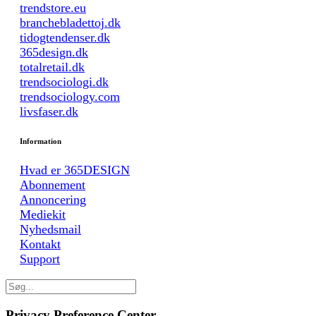
trendstore.eu
branchebladettoj.dk
tidogtendenser.dk
365design.dk
totalretail.dk
trendsociologi.dk
trendsociology.com
livsfaser.dk
Information
Hvad er 365DESIGN
Abonnement
Annoncering
Mediekit
Nyhedsmail
Kontakt
Support
Privacy Preference Center