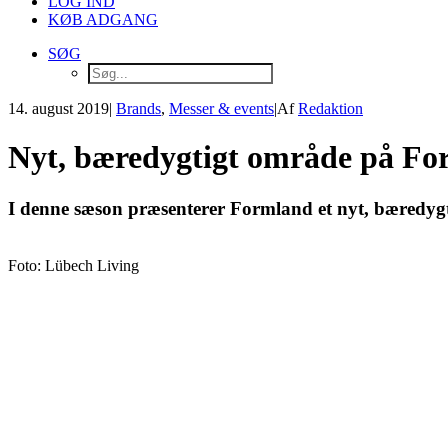
LOG IND
KØB ADGANG
SØG
14. august 2019
|
Brands
,
Messer & events
|
Af
Redaktion
Nyt, bæredygtigt område på F
I denne sæson præsenterer Formland et nyt, bæredygt
Foto: Lübech Living