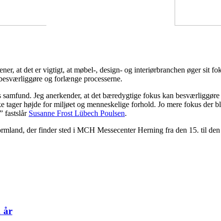
er, at det er vigtigt, at møbel-, design- og interiørbranchen øger sit 
besværliggøre og forlænge processerne.
res samfund. Jeg anerkender, at det bæredygtige fokus kan besværliggør
 tager højde for miljøet og menneskelige forhold. Jo mere fokus der bli
” fastslår
Susanne Frost Lübech Poulsen
.
mland, der finder sted i MCH Messecenter Herning fra den 15. til den
 år