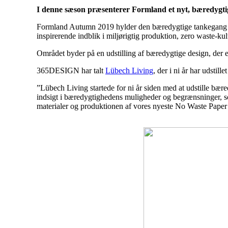
I denne sæson præsenterer Formland et nyt, bæredygtig
Formland Autumn 2019 hylder den bæredygtige tankegang i 
inspirerende indblik i miljørigtig produktion, zero waste-k
Området byder på en udstilling af bæredygtige design, der er
365DESIGN har talt
Lübech Living
, der i ni år har udsti
”Lübech Living startede for ni år siden med at udstille bær
indsigt i bæredygtighedens muligheder og begrænsninger, s
materialer og produktionen af vores nyeste No Waste Paper