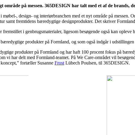
t område på messen. 365DESIGN har talt med et af de brands, der 
møbel-, design- og interiørbranchen med et nyt område på messen. Om
ultur samt fremtidens bæredygtige designprodukter. Det skriver Formlan
 fremstillet i genbrugsmaterialer, ligesom besøgende også kan opleve bil
llet bæredygtige produkter på Formland, og som også indgår i udstillinge
edygtige produkter på Formland og har haft 100 procent fokus på bæredy
om vi har delt med Formland-teamet. På We Care-området vil besøgende
 koncept,” fortæller Susanne
Frost
Lübech Poulsen, til 365DESIGN.