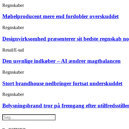
Regnskaber
Møbelproducent mere end fordobler overskuddet
Regnskaber
Designvirksomhed præsenterer sit bedste regnskab n
Retail/E-tail
Den usynlige indkøber – AI ændrer magtbalancen
Regnskaber
Stort brandhouse nedbringer fortsat underskuddet
Regnskaber
Belysningsbrand tror på fremgang efter utilfredsstille