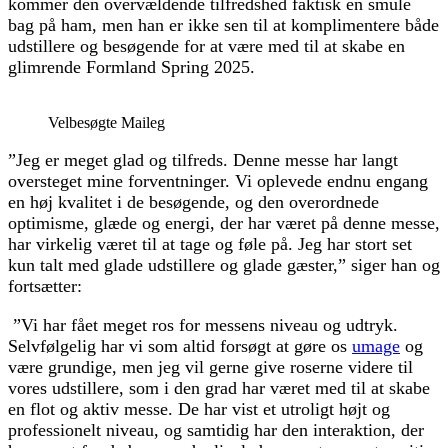
kommer den overvældende tilfredshed faktisk en smule
bag på ham, men han er ikke sen til at komplimentere både
udstillere og besøgende for at være med til at skabe en
glimrende Formland Spring 2025.
Velbesøgte Maileg
”Jeg er meget glad og tilfreds. Denne messe har langt
oversteget mine forventninger.
Vi oplevede endnu engang
en høj kvalitet i de besøgende, og den overordnede
optimisme, glæde og energi, der har været på denne messe,
har virkelig været til at tage og føle på. Jeg har stort set
kun talt med glade udstillere og glade gæster,” siger han og
fortsætter:
”Vi har fået meget ros for messens niveau og udtryk.
Selvfølgelig har vi som altid forsøgt at gøre os
umage
og
være grundige, men jeg vil gerne give roserne videre til
vores udstillere, som i den grad har været med til at skabe
en flot og aktiv messe. De har vist et utroligt højt og
professionelt niveau, og samtidig har den interaktion, der