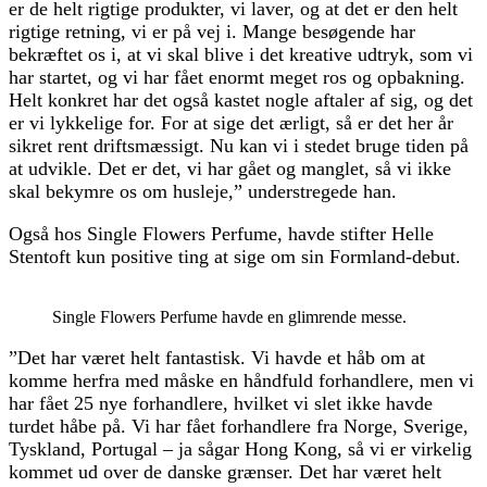
er de helt rigtige produkter, vi laver, og at det er den helt
rigtige retning, vi er på vej i. Mange besøgende har
bekræftet os i, at vi skal blive i det kreative udtryk, som vi
har startet, og vi har fået enormt meget ros og opbakning.
Helt konkret har det også kastet nogle aftaler af sig, og det
er vi lykkelige for. For at sige det ærligt, så er det her år
sikret rent driftsmæssigt. Nu kan vi i stedet bruge tiden på
at udvikle. Det er det, vi har gået og manglet, så vi ikke
skal bekymre os om husleje,” understregede han.
Også hos Single Flowers Perfume, havde stifter Helle
Stentoft kun positive ting at sige om sin Formland-debut.
Single Flowers Perfume havde en glimrende messe.
”Det har været helt fantastisk. Vi havde et håb om at
komme herfra med måske en håndfuld forhandlere, men vi
har fået 25 nye forhandlere, hvilket vi slet ikke havde
turdet håbe på. Vi har fået forhandlere fra Norge, Sverige,
Tyskland, Portugal – ja sågar Hong Kong, så vi er virkelig
kommet ud over de danske grænser. Det har været helt