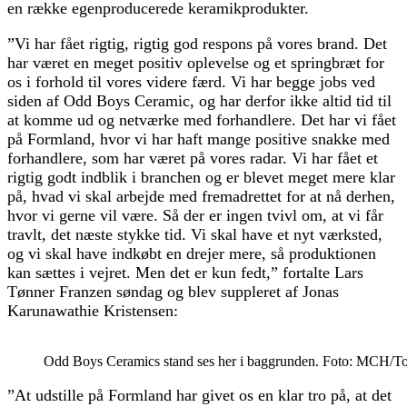
en række egenproducerede keramikprodukter.
”Vi har fået rigtig, rigtig god respons på vores brand. Det
har været en meget positiv oplevelse og et springbræt for
os i forhold til vores videre færd. Vi har begge jobs ved
siden af Odd Boys Ceramic, og har derfor ikke altid tid til
at komme ud og netværke med forhandlere. Det har vi fået
på Formland, hvor vi har haft mange positive snakke med
forhandlere, som har været på vores radar. Vi har fået et
rigtig godt indblik i branchen og er blevet meget mere klar
på, hvad vi skal arbejde med fremadrettet for at nå derhen,
hvor vi gerne vil være. Så der er ingen tvivl om, at vi får
travlt, det næste stykke tid. Vi skal have et nyt værksted,
og vi skal have indkøbt en drejer mere, så produktionen
kan sættes i vejret. Men det er kun fedt,” fortalte Lars
Tønner Franzen søndag og blev suppleret af Jonas
Karunawathie Kristensen:
Odd Boys Ceramics stand ses her i baggrunden. Foto: MCH/T
”At udstille på Formland har givet os en klar tro på, at det