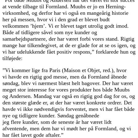
”For både
Muubs og Andersen har det været en stor succes
at vende tilbage til Formland. Muubs er jo en Herning-
virksomhed, og derfor har vi også en mangeårig historie
her på messen, hvor vi i den grad er blevet budt
velkommen ’hjem’. Vi er blevet taget utrolig godt imod.
Både af tidligere såvel som nye kunder og
samarbejdspartnere, der har været forbi vores stand. Rigtig
mange har tilkendegivet, at de er glade for at se os igen, og
vi har udelukkende fået positiv respons,” forklarede hun og
tilføjede:
”Vi kommer lige fra Paris (Maison et Objet, red.), hvor
vi havde en rigtig god messe, men da Formland åbnede
søndag, blev vi nærmest blæst helt bagover. Der har været
meget stor interesse for vores produkter hos både Muubs
og Andersen. Mandag var også en rigtig god dag for os, og
den største glæde er, at der har været konkrete ordrer. Det
havde vi ikke nødvendigvis forventet, men vi har fået både
nye og tidligere kunder. Søndag genåbnede
jeg flere kunder, som de seneste år har været lidt
afventende, men dem har vi mødt her på Formland, og vi
har fået lavet gode aftaler.”