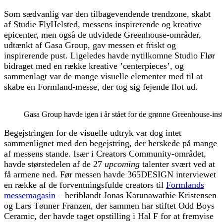
Som sædvanlig var den tilbagevendende trendzone, skabt
af Studie FlyHelsted, messens inspirerende og kreative
epicenter, men også de udvidede Greenhouse-områder,
udtænkt af Gasa Group, gav messen et friskt og
inspirerende pust. Ligeledes havde nytilkomne Studio Flør
bidraget med en række kreative ’centerpieces’, og
sammenlagt var de mange visuelle elementer med til at
skabe en Formland-messe, der tog sig fejende flot ud.
Gasa Group havde igen i år stået for de grønne Greenhouse-insta
Begejstringen for de visuelle udtryk var dog intet
sammenlignet med den begejstring, der herskede på mange
af messens stande. Især i Creators Community-området,
havde størstedelen af de 27
upcoming
talenter svært ved at
få armene ned. Før messen havde 365DESIGN interviewet
en række af de forventningsfulde creators til
Formlands
messemagasin
– heriblandt Jonas Karunawathie Kristensen
og Lars Tønner Franzen, der sammen har stiftet Odd Boys
Ceramic, der havde taget opstilling i Hal F for at fremvise