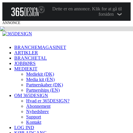
Dette er en annonce. Klik for at gå til
forsiden
ANNONCE
BRANCHEMAGASINET
ARTIKLER
BRANCHETAL
JOBBØRS
MEDIEKIT
Mediekit (DK)
Media kit (EN)
Partnerskaber (DK)
Partnerships (EN)
OM 365DESIGN
Hvad er 365DESIGN?
Abonnement
Nyhedsbrev
Support
Kontakt
LOG IND
KØB ADGANG