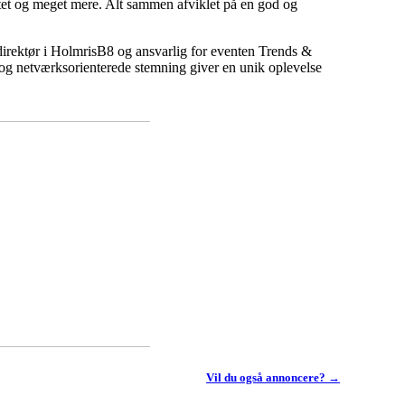
vartet og meget mere. Alt sammen afviklet på en god og
direktør i HolmrisB8 og ansvarlig for eventen Trends &
 og netværksorienterede stemning giver en unik oplevelse
Vil du også annoncere? →