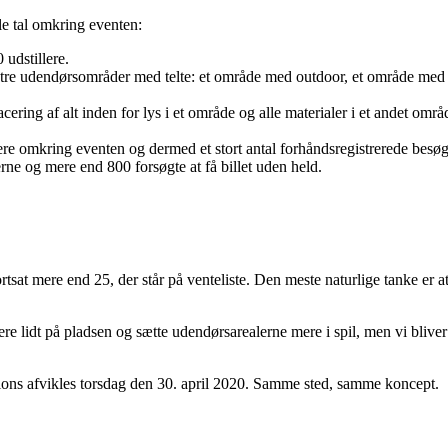
lle tal omkring eventen:
 udstillere.
 af tre udendørsområder med telte: et område med outdoor, et område me
ring af alt inden for lys i et område og alle materialer i et andet område
ere omkring eventen og dermed et stort antal forhåndsregistrerede besøg
ne og mere end 800 forsøgte at få billet uden held.
ortsat mere end 25, der står på venteliste. Den meste naturlige tanke er at
re lidt på pladsen og sætte udendørsarealerne mere i spil, men vi blive
tions afvikles torsdag den 30. april 2020. Samme sted, samme koncept.