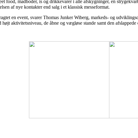
street food, madboder, is og drikkevarer i alle afskygninger, en strygek
lsen af nye kontakter end salg i et klassisk messeformat.
rtragtet en event, svarer Thomas Junker Wiberg, markeds- og udviklings
 højt aktivitetsniveau, de åbne og vægløse stande samt den afslappede