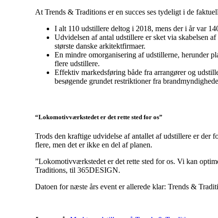
At Trends & Traditions er en succes ses tydeligt i de faktue
I alt 110 udstillere deltog i 2018, mens der i år var 140
Udvidelsen af antal udstillere er sket via skabelsen
største danske arkitektfirmaer.
En mindre omorganisering af udstillerne, herunder place
flere udstillere.
Effektiv markedsføring både fra arrangører og udstill
besøgende grundet restriktioner fra brandmyndigheder
“Lokomotivværkstedet er det rette sted for os”
Trods den kraftige udvidelse af antallet af udstillere er der f
flere, men det er ikke en del af planen.
”Lokomotivværkstedet er det rette sted for os. Vi kan optime
Traditions, til 365DESIGN.
Datoen for næste års event er allerede klar: Trends & Tradi