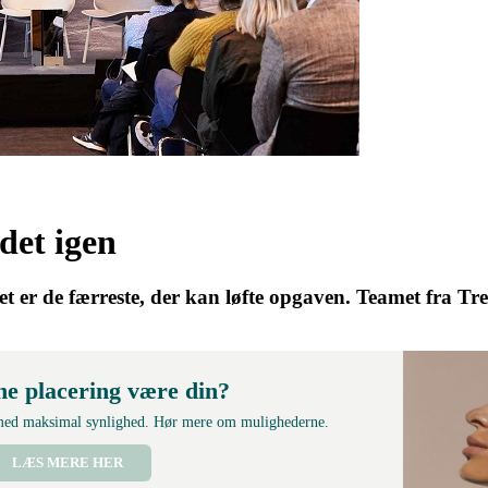
det igen
et er de færreste, der kan løfte opgaven. Teamet fra Tr
ne placering være din?
 med maksimal synlighed. Hør mere om mulighederne.
LÆS MERE HER