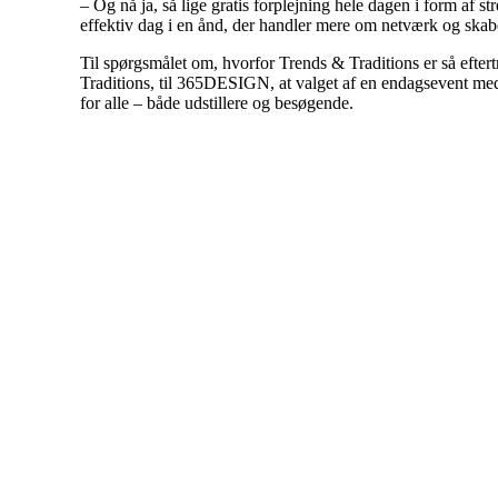
– Og nå ja, så lige gratis forplejning hele dagen i form af 
effektiv dag i en ånd, der handler mere om netværk og skabe
Til spørgsmålet om, hvorfor Trends & Traditions er så efte
Traditions, til 365DESIGN, at valget af en endagsevent med
for alle – både udstillere og besøgende.