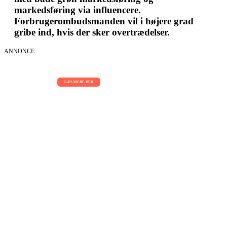
markedsføring via influencere.
Forbrugerombudsmanden vil i højere grad
gribe ind, hvis der sker overtrædelser.
ANNONCE
AI Sessions for hele organisationen
01.09.2026 - 02.09.2026 - 03.09.2026
LÆS MERE HER