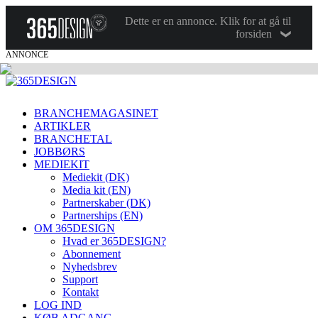
Dette er en annonce. Klik for at gå til
forsiden
ANNONCE
BRANCHEMAGASINET
ARTIKLER
BRANCHETAL
JOBBØRS
MEDIEKIT
Mediekit (DK)
Media kit (EN)
Partnerskaber (DK)
Partnerships (EN)
OM 365DESIGN
Hvad er 365DESIGN?
Abonnement
Nyhedsbrev
Support
Kontakt
LOG IND
KØB ADGANG