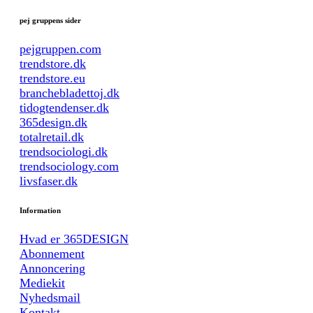
pej gruppens sider
pejgruppen.com
trendstore.dk
trendstore.eu
branchebladettoj.dk
tidogtendenser.dk
365design.dk
totalretail.dk
trendsociologi.dk
trendsociology.com
livsfaser.dk
Information
Hvad er 365DESIGN
Abonnement
Annoncering
Mediekit
Nyhedsmail
Kontakt