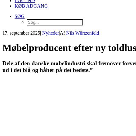
LOG IND
KØB ADGANG
SØG
17. september 2025
|
Nyheder
|
Af
Nils Würtzenfeld
Møbelproducent efter ny toldlu
Dele af den danske møbelindustri skal fremover forven
ud i det blå og håber på det bedste.”