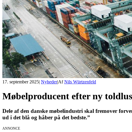
17. september 2025
|
Nyheder
|
Af
Nils Würtzenfeld
Møbelproducent efter ny toldlu
Dele af den danske møbelindustri skal fremover forven
ud i det blå og håber på det bedste.”
ANNONCE