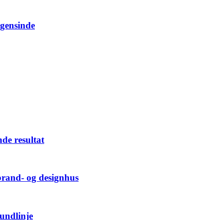
ogensinde
nde resultat
brand- og designhus
bundlinje