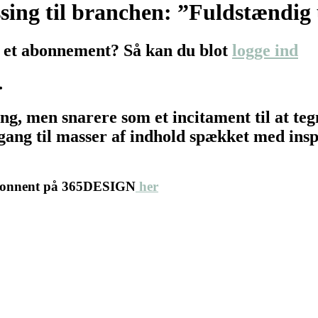
ssing til branchen: ”Fuldstændig
 et abonnement? Så kan du blot
logge ind
…
ing, men snarere som et incitament til at 
ang til masser af indhold spækket med inspir
abonnent på 365DESIGN
her