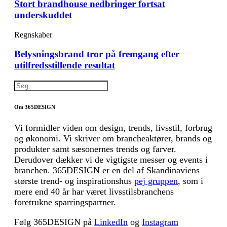
Stort brandhouse nedbringer fortsat
underskuddet
Regnskaber
Belysningsbrand tror på fremgang efter
utilfredsstillende resultat
Om 365DESIGN
Vi formidler viden om design, trends, livsstil, forbrug
og økonomi. Vi skriver om brancheaktører, brands og
produkter samt sæsonernes trends og farver.
Derudover dækker vi de vigtigste messer og events i
branchen. 365DESIGN er en del af Skandinaviens
største trend- og inspirationshus
pej gruppen
, som i
mere end 40 år har været livsstilsbranchens
foretrukne sparringspartner.
Følg 365DESIGN på
LinkedIn
og
Instagram