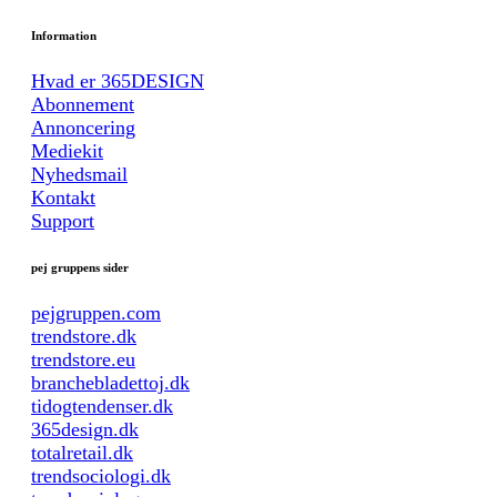
Information
Hvad er 365DESIGN
Abonnement
Annoncering
Mediekit
Nyhedsmail
Kontakt
Support
pej gruppens sider
pejgruppen.com
trendstore.dk
trendstore.eu
branchebladettoj.dk
tidogtendenser.dk
365design.dk
totalretail.dk
trendsociologi.dk