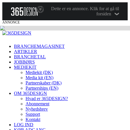
Dette er en annonce. Klik for at gå til
forsiden
ANNONCE
BRANCHEMAGASINET
ARTIKLER
BRANCHETAL
JOBBØRS
MEDIEKIT
Mediekit (DK)
Media kit (EN)
Partnerskaber (DK)
Partnerships (EN)
OM 365DESIGN
Hvad er 365DESIGN?
Abonnement
Nyhedsbrev
Support
Kontakt
LOG IND
KØB ADGANG