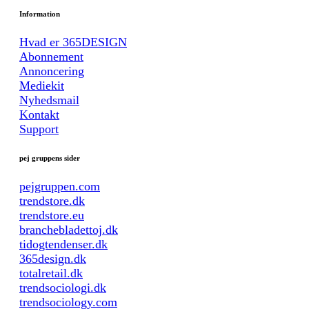
Information
Hvad er 365DESIGN
Abonnement
Annoncering
Mediekit
Nyhedsmail
Kontakt
Support
pej gruppens sider
pejgruppen.com
trendstore.dk
trendstore.eu
branchebladettoj.dk
tidogtendenser.dk
365design.dk
totalretail.dk
trendsociologi.dk
trendsociology.com