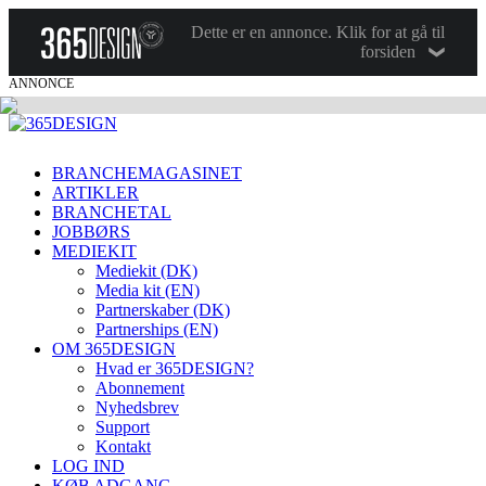
Dette er en annonce. Klik for at gå til
forsiden
ANNONCE
BRANCHEMAGASINET
ARTIKLER
BRANCHETAL
JOBBØRS
MEDIEKIT
Mediekit (DK)
Media kit (EN)
Partnerskaber (DK)
Partnerships (EN)
OM 365DESIGN
Hvad er 365DESIGN?
Abonnement
Nyhedsbrev
Support
Kontakt
LOG IND
KØB ADGANG