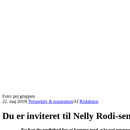
Foto: pej gruppen
22. maj 2019
|
Perspektiv & inspiration
|
Af
Redaktion
Du er inviteret til Nelly Rodi-s
Nu har du mulighed for at komme med, når pej gruppen