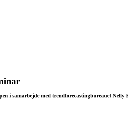
eminar
en i samarbejde med trendforecastingbureauet Nelly R
27 - Kom godt fra start