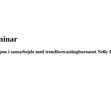
eminar
en i samarbejde med trendforecastingbureauet Nelly R