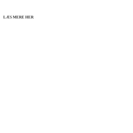
line 07.12.26 + 08.12.26 + 12.01.27
København 10.12.26
LÆS MERE HER