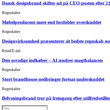
Dansk designbrand skifter ud på CEO-posten efter 21
Regnskaber
Møbelproducent mere end fordobler overskuddet
Regnskaber
Designvirksomhed præsenterer sit bedste regnskab n
Retail/E-tail
Den usynlige indkøber – AI ændrer magtbalancen
Regnskaber
Stort brandhouse nedbringer fortsat underskuddet
Regnskaber
Belysningsbrand tror på fremgang efter utilfredsstille