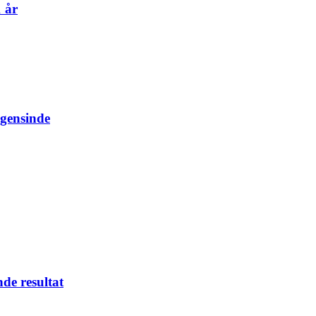
 år
ogensinde
nde resultat