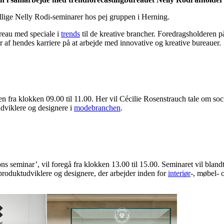
ellige Nelly Rodi-seminarer hos pej gruppen i Herning.
ureau med speciale i
trends
til de kreative brancher. Foredragsholderen p
r af hendes karriere på at arbejde med innovative og kreative bureauer.
en fra klokken 09.00 til 11.00. Her vil Cécilie Rosenstrauch tale om soci
dviklere og designere i
modebranchen
.
ns seminar’, vil foregå fra klokken 13.00 til 15.00. Seminaret vil bla
 produktudviklere og designere, der arbejder inden for
interiør
-, møbel- 