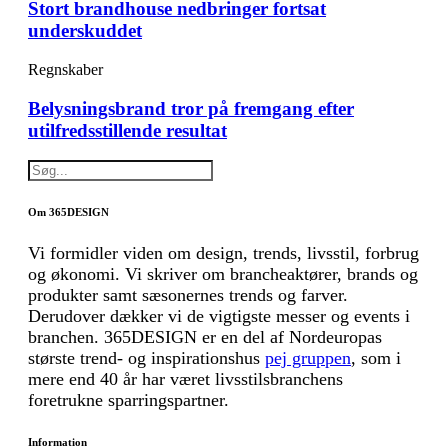
Stort brandhouse nedbringer fortsat
underskuddet
Regnskaber
Belysningsbrand tror på fremgang efter
utilfredsstillende resultat
Om 365DESIGN
Vi formidler viden om design, trends, livsstil, forbrug
og økonomi. Vi skriver om brancheaktører, brands og
produkter samt sæsonernes trends og farver.
Derudover dækker vi de vigtigste messer og events i
branchen. 365DESIGN er en del af Nordeuropas
største trend- og inspirationshus
pej gruppen
, som i
mere end 40 år har været livsstilsbranchens
foretrukne sparringspartner.
Information