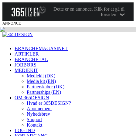
Dette er en annonce. Klik for at gå til
forsiden
ANNONCE
BRANCHEMAGASINET
ARTIKLER
BRANCHETAL
JOBBØRS
MEDIEKIT
Mediekit (DK)
Media kit (EN)
Partnerskaber (DK)
Partnerships (EN)
OM 365DESIGN
Hvad er 365DESIGN?
Abonnement
Nyhedsbrev
Support
Kontakt
LOG IND
KØB ADGANG