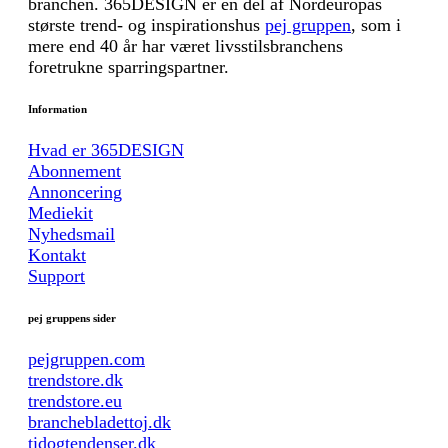
branchen. 365DESIGN er en del af Nordeuropas
største trend- og inspirationshus
pej gruppen
, som i
mere end 40 år har været livsstilsbranchens
foretrukne sparringspartner.
Information
Hvad er 365DESIGN
Abonnement
Annoncering
Mediekit
Nyhedsmail
Kontakt
Support
pej gruppens sider
pejgruppen.com
trendstore.dk
trendstore.eu
branchebladettoj.dk
tidogtendenser.dk