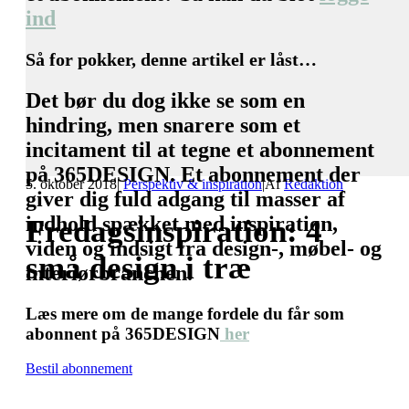
ind
Så for pokker, denne artikel er låst…
Det bør du dog ikke se som en
hindring, men snarere som et
incitament til at tegne et abonnement
på 365DESIGN. Et abonnement der
5. oktober 2018
|
Perspektiv & inspiration
|
Af
Redaktion
giver dig fuld adgang til masser af
indhold spækket med inspiration,
Fredagsinspiration: 4
viden og indsigt fra design-, møbel- og
små design i træ
interiørbranchen.
Læs mere om de mange fordele du får som
abonnent på 365DESIGN
her
Bestil abonnement