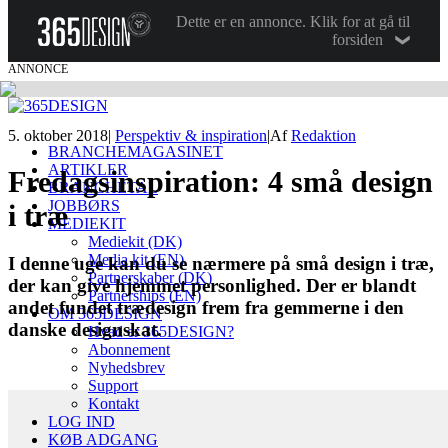
Dette er en annonce. Klik for at gå til
forsiden
ANNONCE
5. oktober 2018
|
Perspektiv & inspiration
|
Af
Redaktion
BRANCHEMAGASINET
ARTIKLER
Fredagsinspiration: 4 små design
BRANCHETAL
JOBBØRS
i træ
MEDIEKIT
Mediekit (DK)
Media kit (EN)
I denne uge kan du se nærmere på små design i træ,
Partnerskaber (DK)
der kan give hjemmet personlighed. Der er blandt
Partnerships (EN)
andet fundet trædesign frem fra gemmerne i den
OM 365DESIGN
danske designskat.
Hvad er 365DESIGN?
Abonnement
Nyhedsbrev
Support
Kontakt
LOG IND
KØB ADGANG