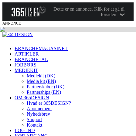
Dette er en annonce. Klik for at gå til
forsiden
ANNONCE
BRANCHEMAGASINET
ARTIKLER
BRANCHETAL
JOBBØRS
MEDIEKIT
Mediekit (DK)
Media kit (EN)
Partnerskaber (DK)
Partnerships (EN)
OM 365DESIGN
Hvad er 365DESIGN?
Abonnement
Nyhedsbrev
Support
Kontakt
LOG IND
KØB ADGANG