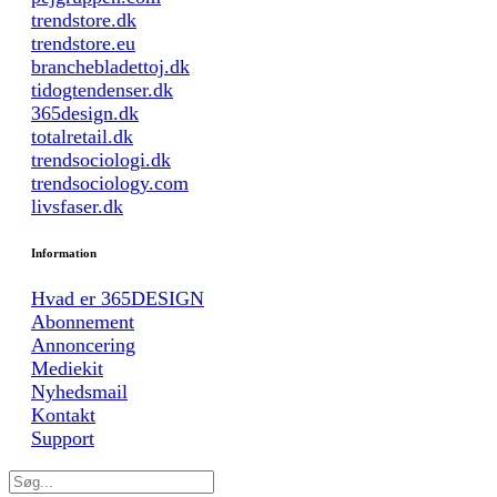
trendstore.dk
trendstore.eu
branchebladettoj.dk
tidogtendenser.dk
365design.dk
totalretail.dk
trendsociologi.dk
trendsociology.com
livsfaser.dk
Information
Hvad er 365DESIGN
Abonnement
Annoncering
Mediekit
Nyhedsmail
Kontakt
Support