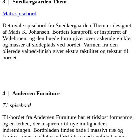
3 | Snedkergaarden Them
Matz spisebord
Det ovale spisebord fra Snedkergaarden Them er designet
af Mads K. Johansen. Bordets kantprofil er inspireret af
Vejlebroen, og den buede form giver overraskende vinkler
og masser af siddeplads ved bordet. Varmen fra den
olierede valnød-finish giver ekstra taktilitet og tekstur til
bordet.
4 | Andersen Furniture
T1 spisebord
T1-bordet fra Andersen Furniture har et tidsløst formsprog
og en lethed, der inspirerer til nye muligheder i
indretningen. Bordpladen findes både i massivt træ og
laminat, mens stellet er udført i træ med synlige tapper.