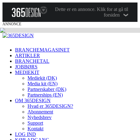
Dette er en annonce. Klik for at gå til
forsiden
ANNONCE
BRANCHEMAGASINET
ARTIKLER
BRANCHETAL
JOBBØRS
MEDIEKIT
Mediekit (DK)
Media kit (EN)
Partnerskaber (DK)
Partnerships (EN)
OM 365DESIGN
Hvad er 365DESIGN?
Abonnement
Nyhedsbrev
Support
Kontakt
LOG IND
KØB ADGANG