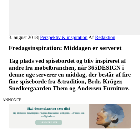
3. august 2018
|
Perspektiv & inspiration
|
Af
Redaktion
Fredagsinspiration: Middagen er serveret
Tag plads ved spisebordet og bliv inspireret af
andre fra møbelbranchen, når 365DESIGN i
denne uge serverer en middag, der består af fire
fine spiseborde fra &tradition, Brdr. Krüger,
Snedkergaarden Them og Andersen Furniture.
ANNONCE
Skal denne placering være din?
Ny eksklusiv bannerplacering med maksimal synlighed. Hør mere om
mulighederne.
LÆS MERE HER