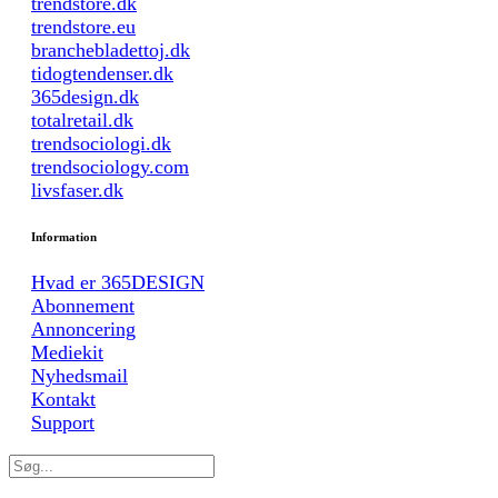
trendstore.dk
trendstore.eu
branchebladettoj.dk
tidogtendenser.dk
365design.dk
totalretail.dk
trendsociologi.dk
trendsociology.com
livsfaser.dk
Information
Hvad er 365DESIGN
Abonnement
Annoncering
Mediekit
Nyhedsmail
Kontakt
Support