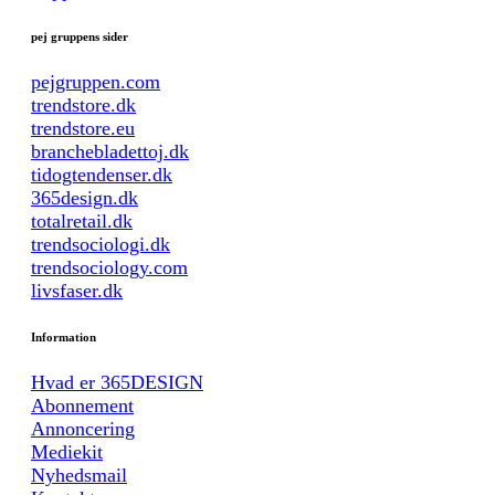
pej gruppens sider
pejgruppen.com
trendstore.dk
trendstore.eu
branchebladettoj.dk
tidogtendenser.dk
365design.dk
totalretail.dk
trendsociologi.dk
trendsociology.com
livsfaser.dk
Information
Hvad er 365DESIGN
Abonnement
Annoncering
Mediekit
Nyhedsmail