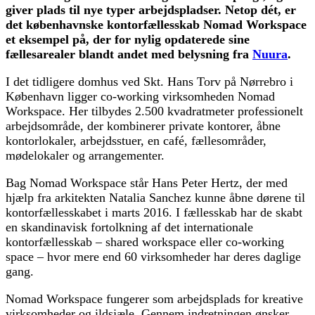
giver plads til nye typer arbejdspladser. Netop dét, er
det københavnske kontorfællesskab Nomad Workspace
et eksempel på, der for nylig opdaterede sine
fællesarealer blandt andet med belysning fra
Nuura
.
I det tidligere domhus ved Skt. Hans Torv på Nørrebro i
København ligger co-working virksomheden Nomad
Workspace. Her tilbydes 2.500 kvadratmeter professionelt
arbejdsområde, der kombinerer private kontorer, åbne
kontorlokaler, arbejdsstuer, en café, fællesområder,
mødelokaler og arrangementer.
Bag Nomad Workspace står Hans Peter Hertz, der med
hjælp fra arkitekten Natalia Sanchez kunne åbne dørene til
kontorfællesskabet i marts 2016. I fællesskab har de skabt
en skandinavisk fortolkning af det internationale
kontorfællesskab – shared workspace eller co-working
space – hvor mere end 60 virksomheder har deres daglige
gang.
Nomad Workspace fungerer som arbejdsplads for kreative
virksomheder og ildsjæle. Gennem indretningen ønsker