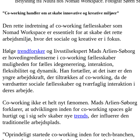
Belysning fra Nuura hos Nomad Workspace. Fotograf Søren St
”Co-working handler om at skabe innovative og kreative miljøer”
Den rette indretning af co-working fællesskaber som
Nomad Workspace er essentielt for at skabe det rette
arbejdsmiljø, hvor det sociale og kreative er i fokus.
Ifølge
trendforsker
og livsstilsekspert Mads Arlien-Søborg
er hovedingredienserne i co-working fællesskaber
muligheden for fælles idegenerering, interaktion,
fleksibilitet og dynamik. Han fortæller, at det især er den
yngre arbejdskraft, der tiltrækkes af co-working, da de
værdsætter sociale fællesskaber og tværfaglig interaktion i
deres arbejde.
Co-working ikke et helt nyt fænomen. Mads Arlien-Søborg
forklarer, at udviklingen inden for co-working spaces går
hurtigt og i sig selv skaber nye
trends
, der influerer den
tradi­tionelle arbejdsplads.
”Oprindeligt startede co-working inden for tech-branchen,