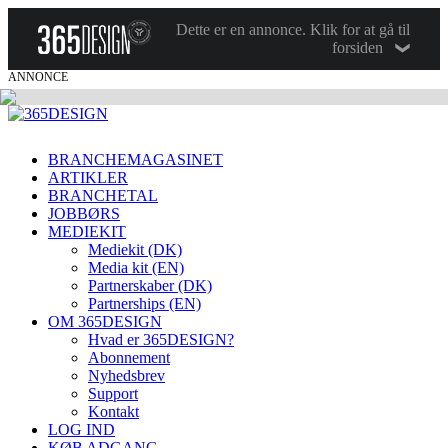
Dette er en annonce. Klik for at gå til
forsiden
ANNONCE
BRANCHEMAGASINET
ARTIKLER
BRANCHETAL
JOBBØRS
MEDIEKIT
Mediekit (DK)
Media kit (EN)
Partnerskaber (DK)
Partnerships (EN)
OM 365DESIGN
Hvad er 365DESIGN?
Abonnement
Nyhedsbrev
Support
Kontakt
LOG IND
KØB ADGANG