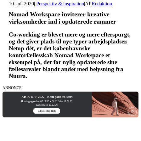
10. juli 2020
|
Perspektiv & inspiration
|
Af
Redaktion
Nomad Workspace inviterer kreative
virksomheder ind i opdaterede rammer
Co-working er blevet mere og mere efterspurgt,
og det giver plads til nye typer arbejdspladser.
Netop dét, er det københavnske
kontorfællesskab Nomad Workspace et
eksempel på, der for nylig opdaterede sine
fællesarealer blandt andet med belysning fra
Nuura.
ANNONCE
KICK OFF 2027 - Kom godt fra start
Herning og online 07.12.26 + 08.12.26 + 12.01.27
København 10.12.26
LÆS MERE HER