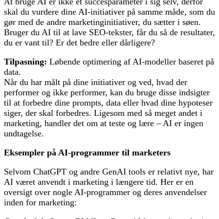
At bruge AI er ikke et succesparameter i sig selv, derfor
skal du vurdere dine AI-initiativer på samme måde, som du
gør med de andre marketinginitiativer, du sætter i søen.
Bruger du AI til at lave SEO-tekster, får du så de resultater,
du er vant til? Er det bedre eller dårligere?
Tilpasning:
Løbende optimering af AI-modeller baseret på
data.
Når du har målt på dine initiativer og ved, hvad der
performer og ikke performer, kan du bruge disse indsigter
til at forbedre dine prompts, data eller hvad dine hypoteser
siger, der skal forbedres. Ligesom med så meget andet i
marketing, handler det om at teste og lære – AI er ingen
undtagelse.
Eksempler på AI-programmer til marketers
Selvom ChatGPT og andre GenAI tools er relativt nye, har
AI været anvendt i marketing i længere tid. Her er en
oversigt over nogle AI-programmer og deres anvendelser
inden for marketing: