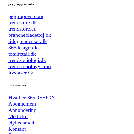
pej gruppens sider
pejgruppen.com
trendstore.dk
trendstore.eu
branchebladettoj.dk
tidogtendenser.dk
365design.dk
totalretail.dk
trendsociologi.dk
trendsociology.com
livsfaser.dk
Information
Hvad er 365DESIGN
Abonnement
Annoncering
Mediekit
Nyhedsmail
Kontakt