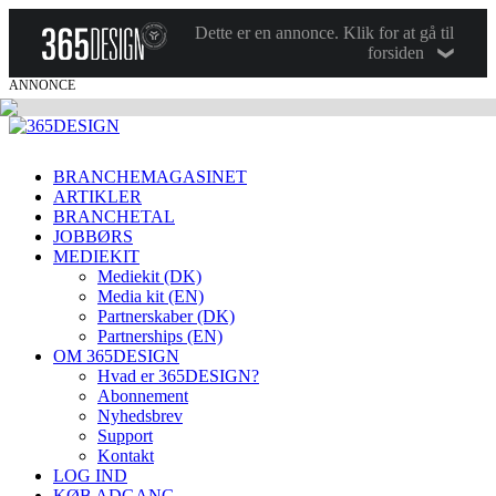
Dette er en annonce. Klik for at gå til
forsiden
ANNONCE
BRANCHEMAGASINET
ARTIKLER
BRANCHETAL
JOBBØRS
MEDIEKIT
Mediekit (DK)
Media kit (EN)
Partnerskaber (DK)
Partnerships (EN)
OM 365DESIGN
Hvad er 365DESIGN?
Abonnement
Nyhedsbrev
Support
Kontakt
LOG IND
KØB ADGANG