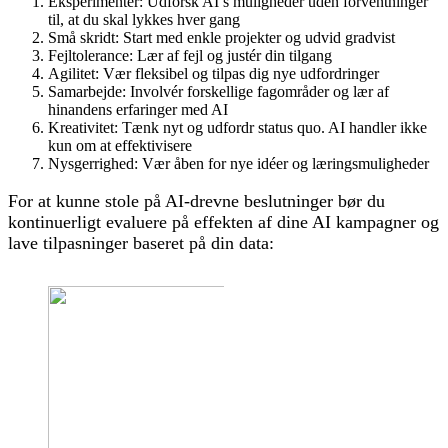
Eksperimenter: Udforsk AI’s muligheder uden forventninger
til, at du skal lykkes hver gang
Små skridt: Start med enkle projekter og udvid gradvist
Fejltolerance: Lær af fejl og justér din tilgang
Agilitet: Vær fleksibel og tilpas dig nye udfordringer
Samarbejde: Involvér forskellige fagområder og lær af
hinandens erfaringer med AI
Kreativitet: Tænk nyt og udfordr status quo. AI handler ikke
kun om at effektivisere
Nysgerrighed: Vær åben for nye idéer og læringsmuligheder
For at kunne stole på AI-drevne beslutninger bør du
kontinuerligt evaluere på effekten af dine AI kampagner og
lave tilpasninger baseret på din data: