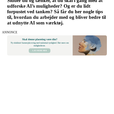
Sidder du og tænker, at du skal i gang med at
udforske AI’s muligheder? Og er du lidt
forpustet ved tanken? Så får du her nogle tips
til, hvordan du arbejder med og bliver bedre til
at udnytte AI som værktøj.
ANNONCE
Skal denne placering være din?
Ny eksklusiv bannerplacering med maksimal synlighed. Hør mere om
mulighederne.
LÆS MERE HER