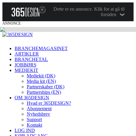
Dette er en annonce. Klik for at gå til
forsiden
ANNONCE
BRANCHEMAGASINET
ARTIKLER
BRANCHETAL
JOBBØRS
MEDIEKIT
Mediekit (DK)
Media kit (EN)
Partnerskaber (DK)
Partnerships (EN)
OM 365DESIGN
Hvad er 365DESIGN?
Abonnement
Nyhedsbrev
Support
Kontakt
LOG IND
KØB ADGANG