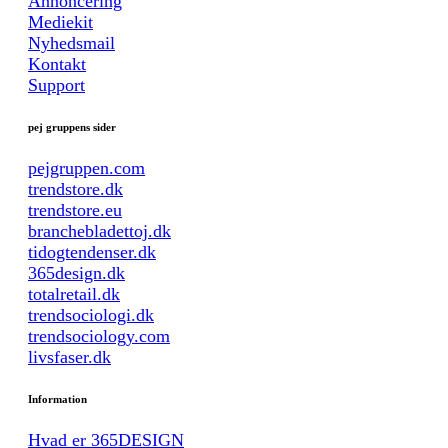
Annoncering
Mediekit
Nyhedsmail
Kontakt
Support
pej gruppens sider
pejgruppen.com
trendstore.dk
trendstore.eu
branchebladettoj.dk
tidogtendenser.dk
365design.dk
totalretail.dk
trendsociologi.dk
trendsociology.com
livsfaser.dk
Information
Hvad er 365DESIGN