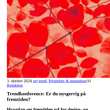
3. oktober 2024
|
pej trend
,
Perspektiv & inspiration
|
Af
Redaktion
Trendkonference: Er du nysgerrig på
fremtiden?
Hvordan ser fremtiden ud for design- og