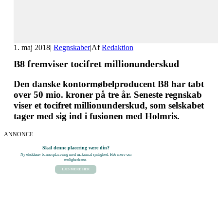
1. maj 2018
|
Regnskaber
|
Af
Redaktion
B8 fremviser tocifret millionunderskud
Den danske kontormøbelproducent B8 har tabt
over 50 mio. kroner på tre år. Seneste regnskab
viser et tocifret millionunderskud, som selskabet
tager med sig ind i fusionen med Holmris.
ANNONCE
Skal denne placering være din?
Ny eksklusiv bannerplacering med maksimal synlighed. Hør mere om
mulighederne.
LÆS MERE HER