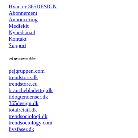
Hvad er 365DESIGN
Abonnement
Annoncering
Mediekit
Nyhedsmail
Kontakt
Support
pej gruppens sider
pejgruppen.com
trendstore.dk
trendstore.eu
branchebladettoj.dk
tidogtendenser.dk
365design.dk
totalretail.dk
trendsociologi.dk
trendsociology.com
livsfaser.dk