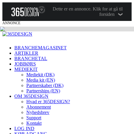
Dette er en annonce. Klik for at gå til
forsiden
ANNONCE
BRANCHEMAGASINET
ARTIKLER
BRANCHETAL
JOBBØRS
MEDIEKIT
Mediekit (DK)
Media kit (EN)
Partnerskaber (DK)
Partnerships (EN)
OM 365DESIGN
Hvad er 365DESIGN?
Abonnement
Nyhedsbrev
Support
Kontakt
LOG IND
KØB ADGANG