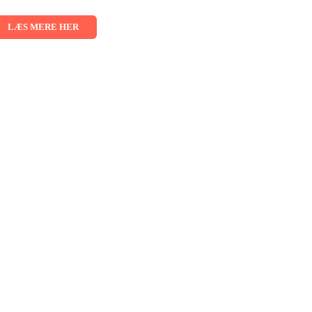
026 - 02.09.2026 - 03.09.2026
LÆS MERE HER