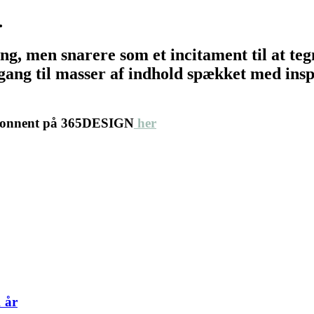
…
ing, men snarere som et incitament til at 
ang til masser af indhold spækket med inspir
abonnent på 365DESIGN
her
 år