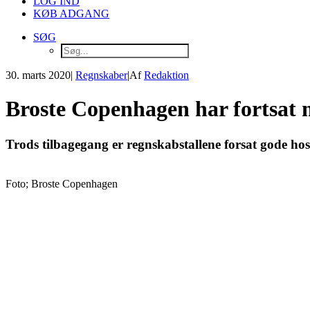
LOG IND
KØB ADGANG
SØG
30. marts 2020
|
Regnskaber
|
Af
Redaktion
Broste Copenhagen har fortsat 
Trods tilbagegang er regnskabstallene forsat gode ho
Foto; Broste Copenhagen