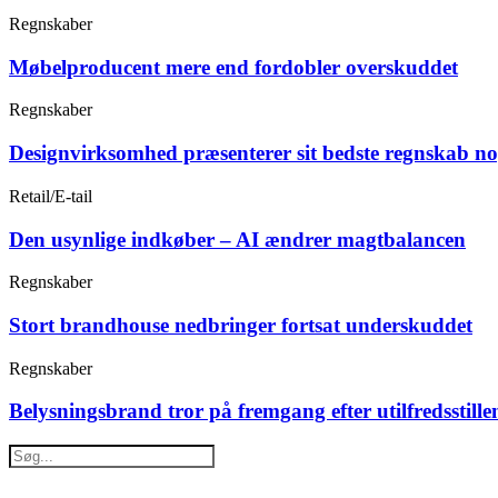
Regnskaber
Møbelproducent mere end fordobler overskuddet
Regnskaber
Designvirksomhed præsenterer sit bedste regnskab n
Retail/E-tail
Den usynlige indkøber – AI ændrer magtbalancen
Regnskaber
Stort brandhouse nedbringer fortsat underskuddet
Regnskaber
Belysningsbrand tror på fremgang efter utilfredsstille