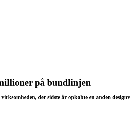
millioner på bundlinjen
s virksomheden, der sidste år opkøbte en anden design
s for hele organisationen