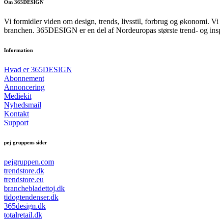
Om 365DESIGN
Vi formidler viden om design, trends, livsstil, forbrug og økonomi. V
branchen. 365DESIGN er en del af Nordeuropas største trend- og ins
Information
Hvad er 365DESIGN
Abonnement
Annoncering
Mediekit
Nyhedsmail
Kontakt
Support
pej gruppens sider
pejgruppen.com
trendstore.dk
trendstore.eu
branchebladettoj.dk
tidogtendenser.dk
365design.dk
totalretail.dk