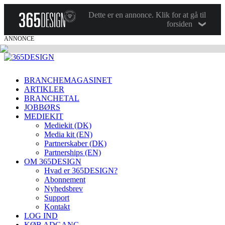
Dette er en annonce. Klik for at gå til
forsiden
ANNONCE
BRANCHEMAGASINET
ARTIKLER
BRANCHETAL
JOBBØRS
MEDIEKIT
Mediekit (DK)
Media kit (EN)
Partnerskaber (DK)
Partnerships (EN)
OM 365DESIGN
Hvad er 365DESIGN?
Abonnement
Nyhedsbrev
Support
Kontakt
LOG IND
KØB ADGANG