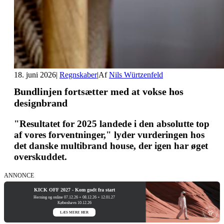
18. juni 2026
|
Regnskaber
|
Af
Nils Würtzenfeld
Bundlinjen fortsætter med at vokse hos
designbrand
"Resultatet for 2025 landede i den absolutte top
af vores forventninger," lyder vurderingen hos
det danske multibrand house, der igen har øget
overskuddet.
ANNONCE
KICK OFF 2027 - Kom godt fra start
Herning og online 07.12.26 + 08.12.26 + 12.01.27
København 10.12.26
LÆS MERE HER