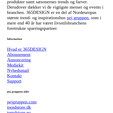
produkter samt sæsonernes trends og farver.
Derudover dækker vi de vigtigste messer og events i
branchen. 365DESIGN er en del af Nordeuropas
største trend- og inspirationshus
pej gruppen
, som i
mere end 40 år har været livsstilsbranchens
foretrukne sparringspartner.
Information
Hvad er 365DESIGN
Abonnement
Annoncering
Mediekit
Nyhedsmail
Kontakt
Support
pej gruppens sider
pejgruppen.com
trendstore.dk
trendstore.eu