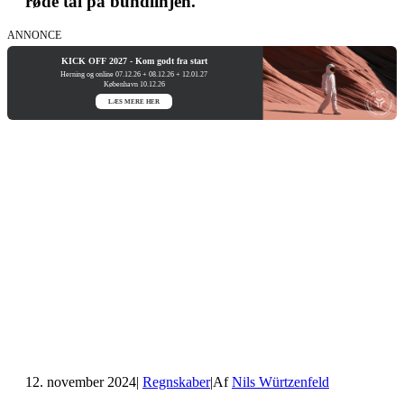
røde tal på bundlinjen.
ANNONCE
KICK OFF 2027 - Kom godt fra start
Herning og online 07.12.26 + 08.12.26 + 12.01.27
København 10.12.26
LÆS MERE HER
12. november 2024
|
Regnskaber
|
Af
Nils Würtzenfeld