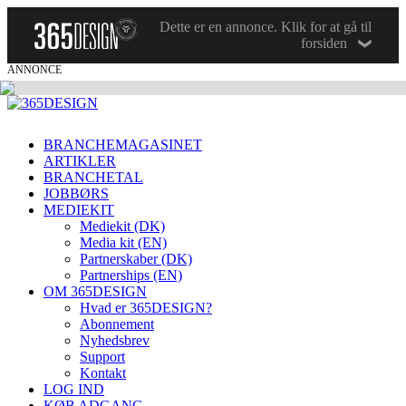
Dette er en annonce. Klik for at gå til
forsiden
ANNONCE
BRANCHEMAGASINET
ARTIKLER
BRANCHETAL
JOBBØRS
MEDIEKIT
Mediekit (DK)
Media kit (EN)
Partnerskaber (DK)
Partnerships (EN)
OM 365DESIGN
Hvad er 365DESIGN?
Abonnement
Nyhedsbrev
Support
Kontakt
LOG IND
KØB ADGANG