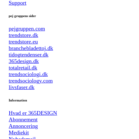
Support
pej gruppens sider
pejgruppen.com
trendstore.dk
trendstore.eu
branchebladettoj.dk
tidogtendenser.dk
365design.dk
totalretail.dk
trendsociologi.dk
trendsociology.com
livsfaser.dk
Information
Hvad er 365DESIGN
Abonnement
Annoncering
Mediekit
Nyhedsmail