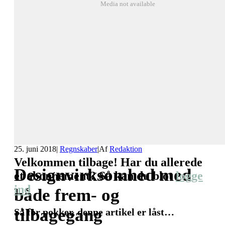
Media not available
25. juni 2018
|
Regnskaber
|
Af
Redaktion
Velkommen tilbage! Har du allerede
Designvirksomhed med
et abonnement? Så kan du blot
logge
ind
både frem- og
tilbagegang
Så for pokker, denne artikel er låst…