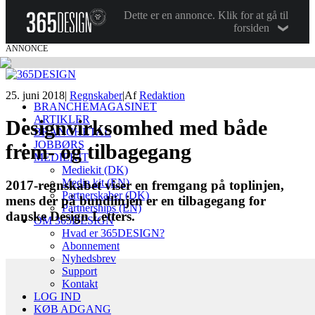
Dette er en annonce. Klik for at gå til
forsiden
ANNONCE
25. juni 2018
|
Regnskaber
|
Af
Redaktion
BRANCHEMAGASINET
ARTIKLER
Designvirksomhed med både
BRANCHETAL
JOBBØRS
frem- og tilbagegang
MEDIEKIT
Mediekit (DK)
Media kit (EN)
2017-regnskabet viser en fremgang på toplinjen,
Partnerskaber (DK)
mens der på bundlinjen er en tilbagegang for
Partnerships (EN)
danske Design Letters.
OM 365DESIGN
Hvad er 365DESIGN?
Abonnement
Nyhedsbrev
Support
Kontakt
LOG IND
KØB ADGANG