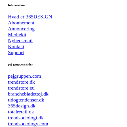
Information
Hvad er 365DESIGN
Abonnement
Annoncering
Mediekit
Nyhedsmail
Kontakt
Support
pej gruppens sider
pejgruppen.com
trendstore.dk
trendstore.eu
branchebladettoj.dk
tidogtendenser.dk
365design.dk
totalretail.dk
trendsociologi.dk
trendsociology.com