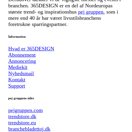
branchen. 365DESIGN er en del af Nordeuropas
største trend- og inspirationshus
pej gruppen
, som i
mere end 40 år har været livsstilsbranchens
foretrukne sparringspartner.
Information
Hvad er 365DESIGN
Abonnement
Annoncering
Mediekit
Nyhedsmail
Kontakt
Support
pej gruppens sider
pejgruppen.com
trendstore.dk
trendstore.eu
branchebladettoj.dk