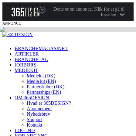
Dette er en annonce. Klik for at gå til
forsiden
ANNONCE
BRANCHEMAGASINET
ARTIKLER
BRANCHETAL
JOBBØRS
MEDIEKIT
Mediekit (DK)
Media kit (EN)
Partnerskaber (DK)
Partnerships (EN)
OM 365DESIGN
Hvad er 365DESIGN?
Abonnement
Nyhedsbrev
Support
Kontakt
LOG IND
KØB ADGANG