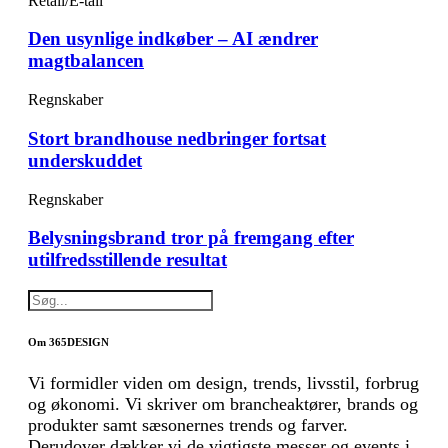
Retail/E-tail
Den usynlige indkøber – AI ændrer
magtbalancen
Regnskaber
Stort brandhouse nedbringer fortsat
underskuddet
Regnskaber
Belysningsbrand tror på fremgang efter
utilfredsstillende resultat
Om 365DESIGN
Vi formidler viden om design, trends, livsstil, forbrug
og økonomi. Vi skriver om brancheaktører, brands og
produkter samt sæsonernes trends og farver.
Derudover dækker vi de vigtigste messer og events i