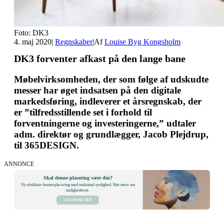
Foto: DK3
4. maj 2020
|
Regnskaber
|
Af
Louise Byg Kongsholm
DK3 forventer afkast på den lange bane
Møbelvirksomheden, der som følge af udskudte
messer har øget indsatsen på den digitale
markedsføring, indleverer et årsregnskab, der
er ”tilfredsstillende set i forhold til
forventningerne og investeringerne,” udtaler
adm. direktør og grundlægger, Jacob Plejdrup,
til 365DESIGN.
ANNONCE
Skal denne placering være din?
Ny eksklusiv bannerplacering med maksimal synlighed. Hør mere om
mulighederne.
LÆS MERE HER