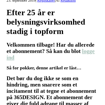
23. september 2019
|
Regnskaber
|
Af
Redaktion
Efter 25 år er
belysningsvirksomhed
stadig i topform
Velkommen tilbage! Har du allerede
et abonnement? Så kan du blot
logge
ind
Så for pokker, denne artikel er låst…
Det bør du dog ikke se som en
hindring, men snarere som et
incitament til at tegne et abonnement
på 365DESIGN. Et abonnement der
giver dig fuld adgang til masser af