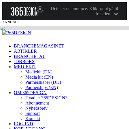
Dette er en annonce. Klik for at gå til
forsiden
ANNONCE
BRANCHEMAGASINET
ARTIKLER
BRANCHETAL
JOBBØRS
MEDIEKIT
Mediekit (DK)
Media kit (EN)
Partnerskaber (DK)
Partnerships (EN)
OM 365DESIGN
Hvad er 365DESIGN?
Abonnement
Nyhedsbrev
Support
Kontakt
LOG IND
KØB ADGANG