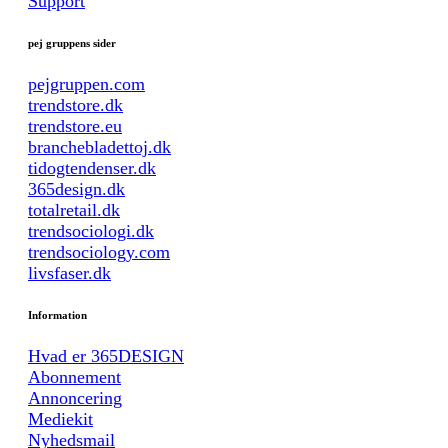
Support
pej gruppens sider
pejgruppen.com
trendstore.dk
trendstore.eu
branchebladettoj.dk
tidogtendenser.dk
365design.dk
totalretail.dk
trendsociologi.dk
trendsociology.com
livsfaser.dk
Information
Hvad er 365DESIGN
Abonnement
Annoncering
Mediekit
Nyhedsmail