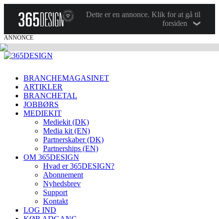
Dette er en annonce. Klik for at gå til
forsiden
ANNONCE
BRANCHEMAGASINET
ARTIKLER
BRANCHETAL
JOBBØRS
MEDIEKIT
Mediekit (DK)
Media kit (EN)
Partnerskaber (DK)
Partnerships (EN)
OM 365DESIGN
Hvad er 365DESIGN?
Abonnement
Nyhedsbrev
Support
Kontakt
LOG IND
KØB ADGANG