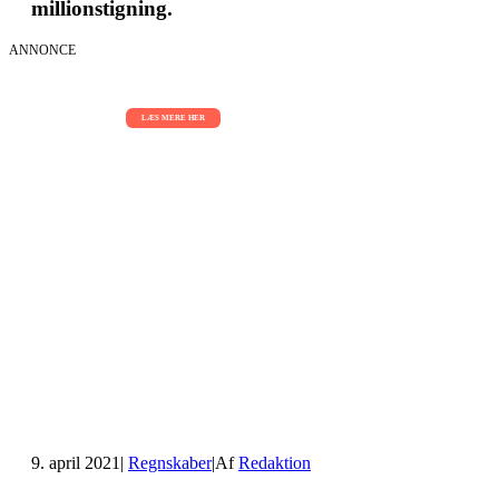
millionstigning.
ANNONCE
AI Sessions for hele organisationen
01.09.2026 - 02.09.2026 - 03.09.2026
LÆS MERE HER
9. april 2021
|
Regnskaber
|
Af
Redaktion