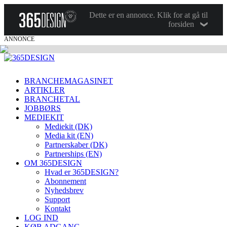
Dette er en annonce. Klik for at gå til
forsiden
ANNONCE
BRANCHEMAGASINET
ARTIKLER
BRANCHETAL
JOBBØRS
MEDIEKIT
Mediekit (DK)
Media kit (EN)
Partnerskaber (DK)
Partnerships (EN)
OM 365DESIGN
Hvad er 365DESIGN?
Abonnement
Nyhedsbrev
Support
Kontakt
LOG IND
KØB ADGANG