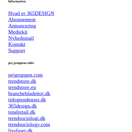
Information
Hvad er 365DESIGN
Abonnement
Annoncering
Mediekit
Nyhedsmail
Kontakt
Support
pej gruppens sider
pejgruppen.com
trendstore.dk
trendstore.eu
branchebladettoj.dk
tidogtendenser.dk
365design.dk
totalretail.dk
trendsociologi.dk
trendsociology.com
livsfaser.dk