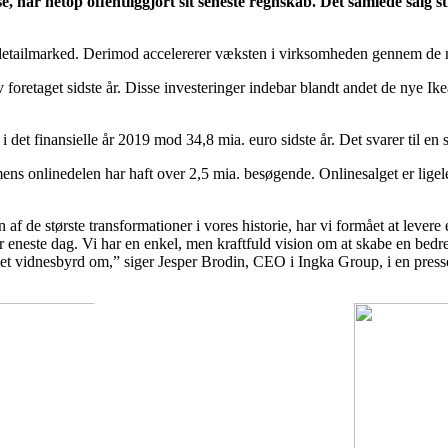
e, har netop offentliggjort sit seneste regnskab. Det samlede salg
igt detailmarked. Derimod accelererer væksten i virksomheden gennem d
 foretaget sidste år. Disse investeringer indebar blandt andet de nye I
det finansielle år 2019 mod 34,8 mia. euro sidste år. Det svarer til en 
ens onlinedelen har haft over 2,5 mia. besøgende. Onlinesalget er ligel
af de største transformationer i vores historie, har vi formået at levere 
r eneste dag. Vi har en enkel, men kraftfuld vision om at skabe en be
er et vidnesbyrd om,” siger Jesper Brodin, CEO i Ingka Group, i en pres