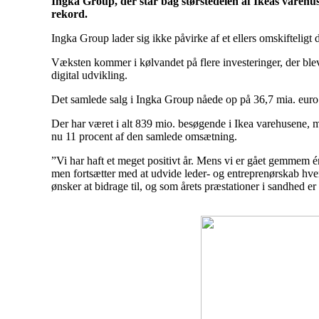
Ingka Group, der står bag størstedelen af Ikeas varehus
rekord.
Ingka Group lader sig ikke påvirke af et ellers omskiftel
Væksten kommer i kølvandet på flere investeringer, der blev
digital udvikling.
Det samlede salg i Ingka Group nåede op på 36,7 mia. euro i 
Der har været i alt 839 mio. besøgende i Ikea varehusene, m
nu 11 procent af den samlede omsætning.
”Vi har haft et meget positivt år. Mens vi er gået gemmem én 
men fortsætter med at udvide leder- og entreprenørskab hve
ønsker at bidrage til, og som årets præstationer i sandhed 