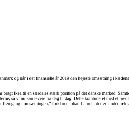
nmark og når i det finansielle år 2019 den højeste omsætning i kædens
ragt Ikea til en særdeles stærk position på det danske marked. Samtid
erne, så vi nu kan levere fra dag til dag. Dette kombineret med et bred
nær fremgang i omsætningen,” forklarer Johan Laurell, der er landedirek