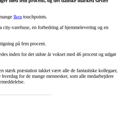
 stiger med fem procent, og det danske marked sætter
e mange
Ikea
touchpoints.
kea city-varehuse, en forbedring af hjemmelevering og en
stigning på fem procent.
edes inden for det sidste år vokset med 46 procent og udgør
en stærk præstation takket være alle de fantastiske kollegaer,
dre hverdag for de mange mennesker, som alle medarbejdere
semeddelelse.