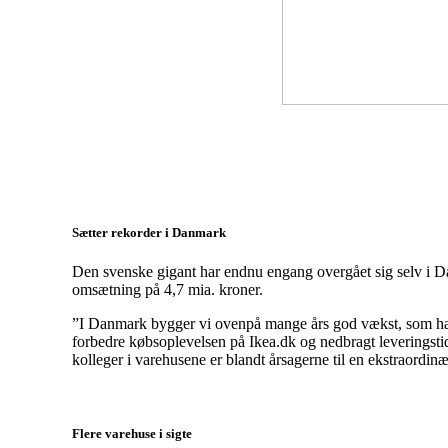
Sætter rekorder i Danmark
Den svenske gigant har endnu engang overgået sig selv i Da
omsætning på 4,7 mia. kroner.
”I Danmark bygger vi ovenpå mange års god vækst, som har b
forbedre købsoplevelsen på Ikea.dk og nedbragt leveringstid
kolleger i varehusene er blandt årsagerne til en ekstraordi
Flere varehuse i sigte