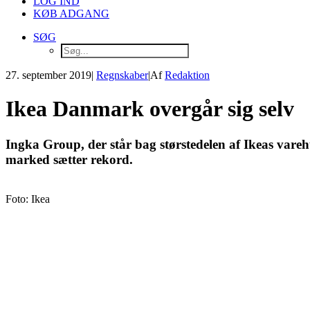
LOG IND
KØB ADGANG
SØG
27. september 2019
|
Regnskaber
|
Af
Redaktion
Ikea Danmark overgår sig selv
Ingka Group, der står bag størstedelen af Ikeas varehu
marked sætter rekord.
Foto: Ikea