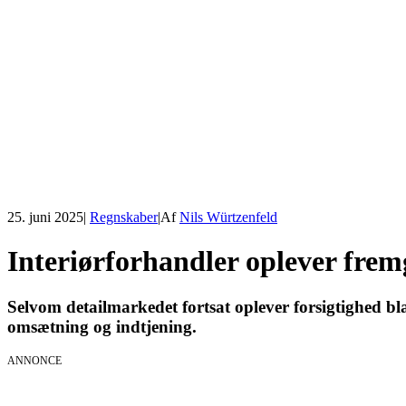
25. juni 2025
|
Regnskaber
|
Af
Nils Würtzenfeld
Interiørforhandler oplever fre
Selvom detailmarkedet fortsat oplever forsigtighed b
omsætning og indtjening.
ANNONCE
AI Session