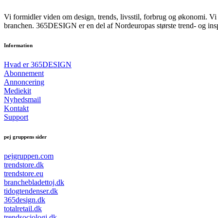
Vi formidler viden om design, trends, livsstil, forbrug og økonomi. V
branchen. 365DESIGN er en del af Nordeuropas største trend- og ins
Information
Hvad er 365DESIGN
Abonnement
Annoncering
Mediekit
Nyhedsmail
Kontakt
Support
pej gruppens sider
pejgruppen.com
trendstore.dk
trendstore.eu
branchebladettoj.dk
tidogtendenser.dk
365design.dk
totalretail.dk
trendsociologi.dk