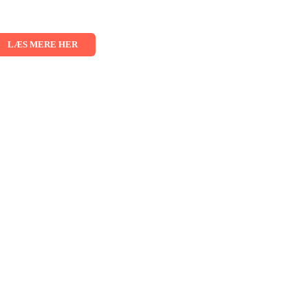
026 - 02.09.2026 - 03.09.2026
LÆS MERE HER