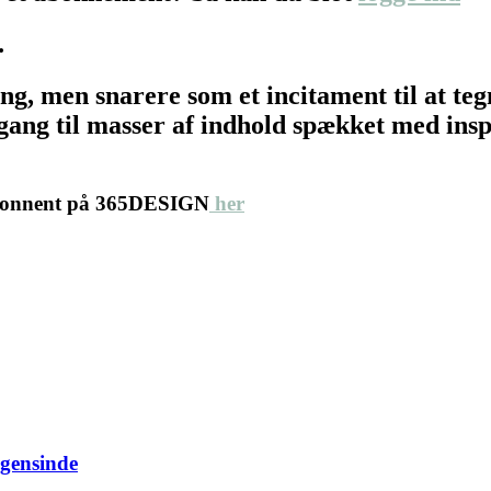
…
ing, men snarere som et incitament til at 
ang til masser af indhold spækket med inspir
abonnent på 365DESIGN
her
ogensinde