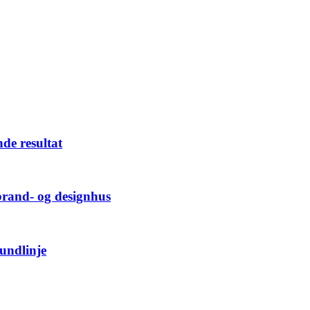
nde resultat
brand- og designhus
bundlinje