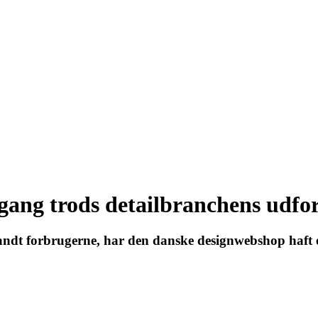
mgang trods detailbranchens udfo
landt forbrugerne, har den danske designwebshop haft e
s for hele organisationen