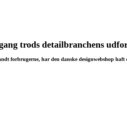
mgang trods detailbranchens udfo
landt forbrugerne, har den danske designwebshop haft e