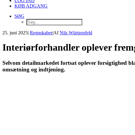
LOG IND
KØB ADGANG
SØG
25. juni 2025
|
Regnskaber
|
Af
Nils Würtzenfeld
Interiørforhandler oplever fre
Selvom detailmarkedet fortsat oplever forsigtighed b
omsætning og indtjening.