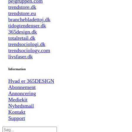
pejgruppen.com
trendstore.dk
trendstore.eu
branchebladettoj.dk
tidogtendenser.dk
365design.dk
totalretail.dk
trendsociologi.dk
trendsociology.com
livsfaser.dk
Information
Hvad er 365DESIGN
Abonnement
Annoncering
Mediekit
Nyhedsmail
Kontakt
Support