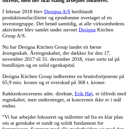
tilfreds, men der skal stadig arbejdes fokuseret.
I februar 2018 blev
Designa A/S
heriblandt
produktionsfaciliteter og ejendomme overtaget af en
investorgruppe. Det betød samtidig, at alle virksomhedens
aktiviteter blev samlet under navnet
Designa
Kitchen
Group A/S.
Nu har Designa Kitchen Group landet sit første
årsregnskab. Årsregnskabet, der dækker for den 17.
november 2017 til 31. december 2018, viser sorte tal på
bundlinjen og en solid egenkapital.
Designa Kitchen Group indberetter en bruttofortjeneste på
65,9 mio. kroner og et overskud på 368 t. kroner.
Køkkenkoncernens adm. direktør,
Erik Høj
, er tilfreds med
regnskabet, men understreger, at koncernen ikke er i mål
endnu.
”Vi har arbejdet fokuseret og målrettet ud fra en klar plan
om at genskabe et sundt og solidt fundament for
forretningen. Sammen med alle medarbejdere og med den