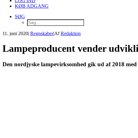
LOG IND
KØB ADGANG
SØG
11. juni 2020
|
Regnskaber
|
Af
Redaktion
Lampeproducent vender udvikl
Den nordjyske lampevirksomhed gik ud af 2018 med en