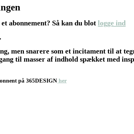
ingen
 et abonnement? Så kan du blot
logge ind
…
ing, men snarere som et incitament til at 
ang til masser af indhold spækket med inspir
abonnent på 365DESIGN
her