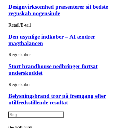
Designvirksomhed præsenterer sit bedste
regnskab nogensinde
Retail/E-tail
Den usynlige indkøber – AI ændrer
magtbalancen
Regnskaber
Stort brandhouse nedbringer fortsat
underskuddet
Regnskaber
Belysningsbrand tror på fremgang efter
utilfredsstillende resultat
Om 365DESIGN