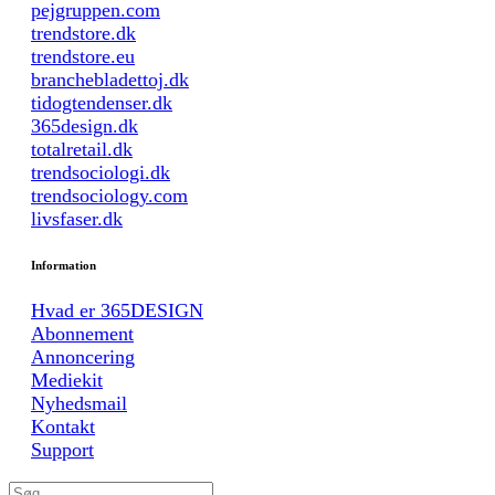
pejgruppen.com
trendstore.dk
trendstore.eu
branchebladettoj.dk
tidogtendenser.dk
365design.dk
totalretail.dk
trendsociologi.dk
trendsociology.com
livsfaser.dk
Information
Hvad er 365DESIGN
Abonnement
Annoncering
Mediekit
Nyhedsmail
Kontakt
Support