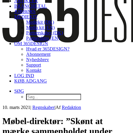
ARTIKLER
BRANCHETAL
JOBBØRS
MEDIEKIT
Mediekit (DK)
Media kit (EN)
Partnerskaber (DK)
Partnerships (EN)
OM 365DESIGN
Hvad er 365DESIGN?
Abonnement
Nyhedsbrev
Support
Kontakt
LOG IND
KØB ADGANG
SØG
10. marts 2021
|
Regnskaber
|
Af
Redaktion
Møbel-direktør: ”Skønt at
mærke sammenholdet under