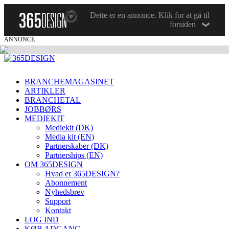
Dette er en annonce. Klik for at gå til
forsiden
ANNONCE
BRANCHEMAGASINET
ARTIKLER
BRANCHETAL
JOBBØRS
MEDIEKIT
Mediekit (DK)
Media kit (EN)
Partnerskaber (DK)
Partnerships (EN)
OM 365DESIGN
Hvad er 365DESIGN?
Abonnement
Nyhedsbrev
Support
Kontakt
LOG IND
KØB ADGANG