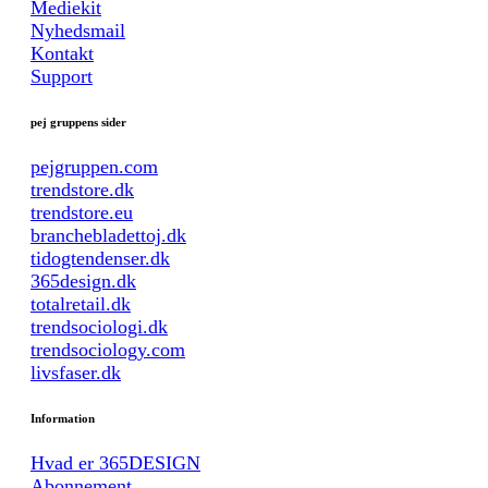
Mediekit
Nyhedsmail
Kontakt
Support
pej gruppens sider
pejgruppen.com
trendstore.dk
trendstore.eu
branchebladettoj.dk
tidogtendenser.dk
365design.dk
totalretail.dk
trendsociologi.dk
trendsociology.com
livsfaser.dk
Information
Hvad er 365DESIGN
Abonnement