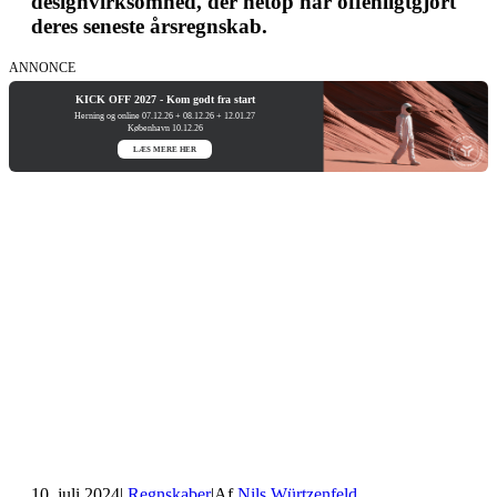
designvirksomhed, der netop har offenligtgjort
deres seneste årsregnskab.
ANNONCE
KICK OFF 2027 - Kom godt fra start
Herning og online 07.12.26 + 08.12.26 + 12.01.27
København 10.12.26
LÆS MERE HER
10. juli 2024
|
Regnskaber
|
Af
Nils Würtzenfeld