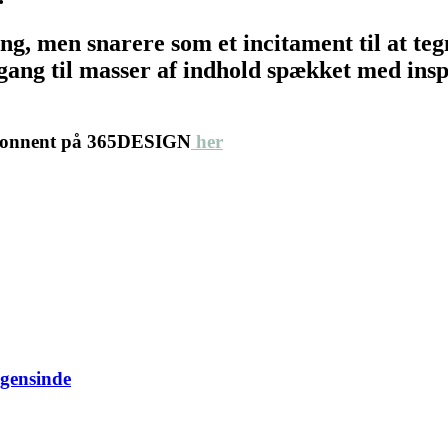
ing, men snarere som et incitament til at 
ang til masser af indhold spækket med inspir
abonnent på 365DESIGN
her
ogensinde