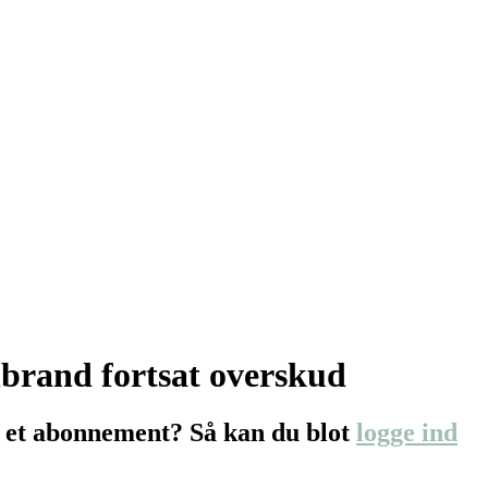
nbrand fortsat overskud
 et abonnement? Så kan du blot
logge ind
…