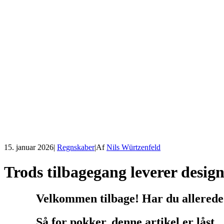
15. januar 2026
|
Regnskaber
|
Af
Nils Würtzenfeld
Trods tilbagegang leverer desig
Velkommen tilbage! Har du allerede
Så for pokker, denne artikel er låst