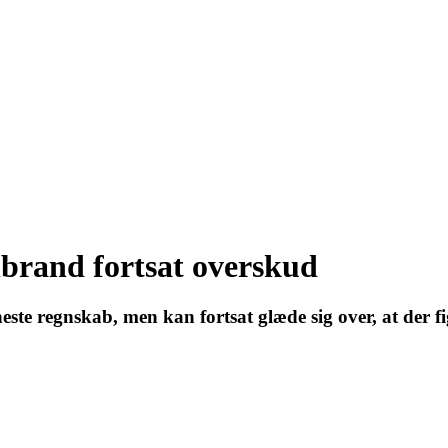
nbrand fortsat overskud
neste regnskab, men kan fortsat glæde sig over, at der 
s for hele organisationen
026 - 02.09.2026 - 03.09.2026