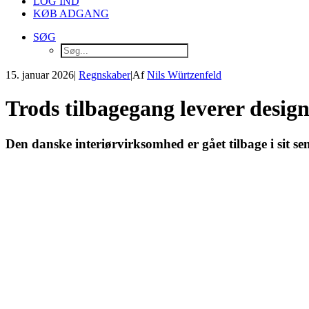
LOG IND
KØB ADGANG
SØG
15. januar 2026
|
Regnskaber
|
Af
Nils Würtzenfeld
Trods tilbagegang leverer desig
Den danske interiørvirksomhed er gået tilbage i sit se