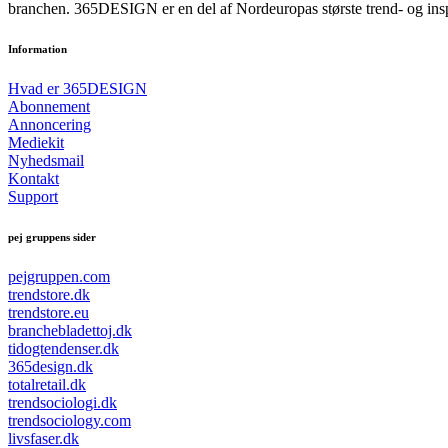
branchen. 365DESIGN er en del af Nordeuropas største trend- og ins
Information
Hvad er 365DESIGN
Abonnement
Annoncering
Mediekit
Nyhedsmail
Kontakt
Support
pej gruppens sider
pejgruppen.com
trendstore.dk
trendstore.eu
branchebladettoj.dk
tidogtendenser.dk
365design.dk
totalretail.dk
trendsociologi.dk
trendsociology.com
livsfaser.dk