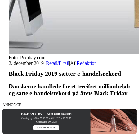
Foto: Pixabay.com
2. december 2019
|
Retail/E-tail
|
Af
Redaktion
Black Friday 2019 sætter e-handelsrekord
Danskerne handlede for et trecifret millionbeløb
og satte e-handelsrekord på årets Black Friday.
ANNONCE
KICK OFF 2027 - Kom godt fra start
Herning og online 07.12.26 + 08.12.26 + 12.01.27
København 10.12.26
LÆS MERE HER