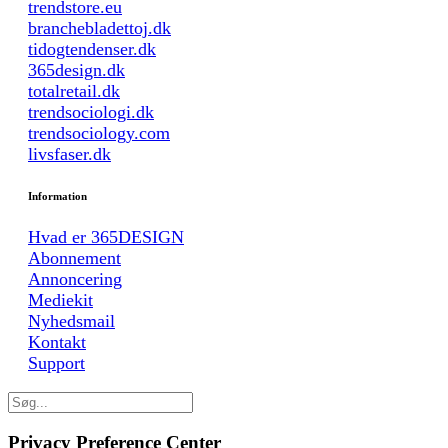
trendstore.eu
branchebladettoj.dk
tidogtendenser.dk
365design.dk
totalretail.dk
trendsociologi.dk
trendsociology.com
livsfaser.dk
Information
Hvad er 365DESIGN
Abonnement
Annoncering
Mediekit
Nyhedsmail
Kontakt
Support
Privacy Preference Center