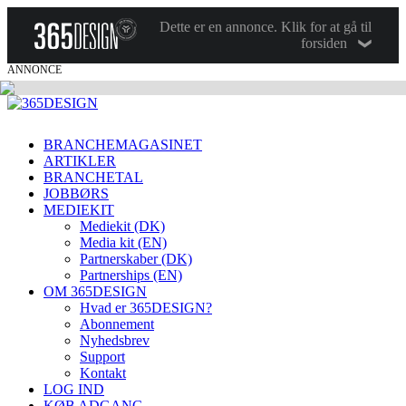
Dette er en annonce. Klik for at gå til
forsiden
ANNONCE
BRANCHEMAGASINET
ARTIKLER
BRANCHETAL
JOBBØRS
MEDIEKIT
Mediekit (DK)
Media kit (EN)
Partnerskaber (DK)
Partnerships (EN)
OM 365DESIGN
Hvad er 365DESIGN?
Abonnement
Nyhedsbrev
Support
Kontakt
LOG IND
KØB ADGANG