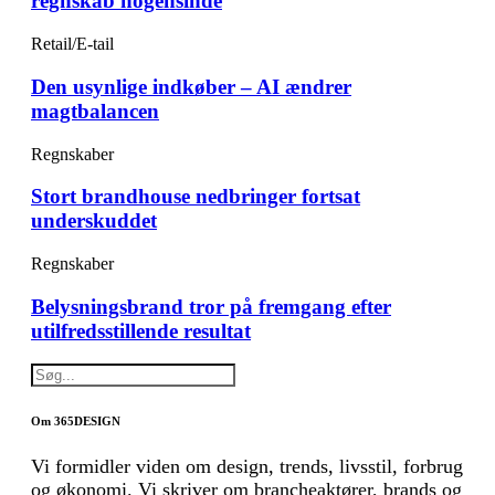
regnskab nogensinde
Retail/E-tail
Den usynlige indkøber – AI ændrer
magtbalancen
Regnskaber
Stort brandhouse nedbringer fortsat
underskuddet
Regnskaber
Belysningsbrand tror på fremgang efter
utilfredsstillende resultat
Om 365DESIGN
Vi formidler viden om design, trends, livsstil, forbrug
og økonomi. Vi skriver om brancheaktører, brands og