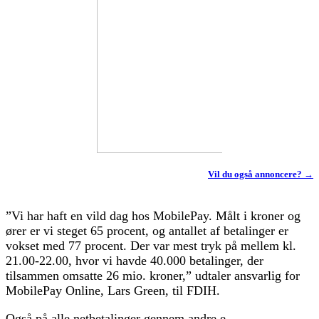
Vil du også annoncere? →
”Vi har haft en vild dag hos MobilePay. Målt i kroner og
ører er vi steget 65 procent, og antallet af betalinger er
vokset med 77 procent. Der var mest tryk på mellem kl.
21.00-22.00, hvor vi havde 40.000 betalinger, der
tilsammen omsatte 26 mio. kroner,” udtaler ansvarlig for
MobilePay Online, Lars Green, til FDIH.
Også på alle netbetalinger gennem andre e-