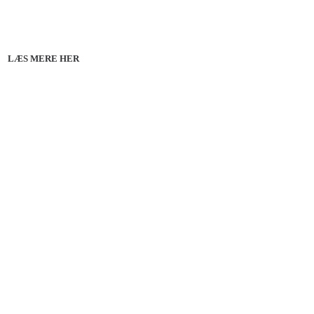
line 07.12.26 + 08.12.26 + 12.01.27
København 10.12.26
LÆS MERE HER