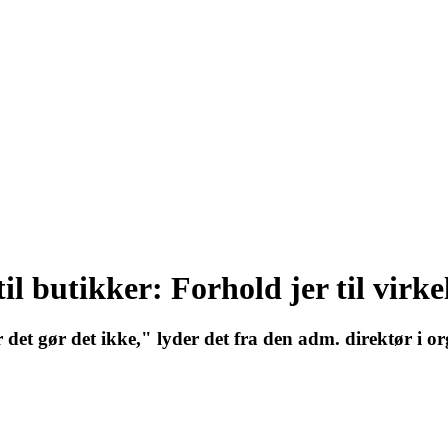
l butikker: Forhold jer til virk
r det gør det ikke," lyder det fra den adm. direktør i o
27 - Kom godt fra start