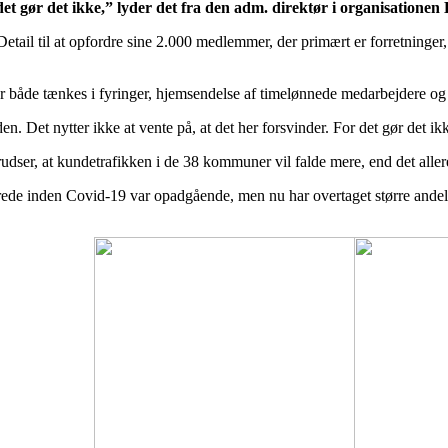
r det gør det ikke,” lyder det fra den adm. direktør i organisation
ail til at opfordre sine 2.000 medlemmer, der primært er forretninger, 
er både tænkes i fyringer, hjemsendelse af timelønnede medarbejdere og 
en. Det nytter ikke at vente på, at det her forsvinder. For det gør det ikk
ser, at kundetrafikken i de 38 kommuner vil falde mere, end det allere
erede inden Covid-19 var opadgående, men nu har overtaget større andel