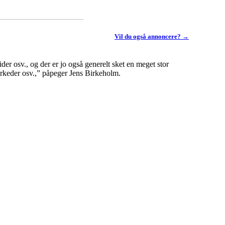
Vil du også annoncere? →
er osv., og der er jo også generelt sket en meget stor
markeder osv.,” påpeger Jens Birkeholm.