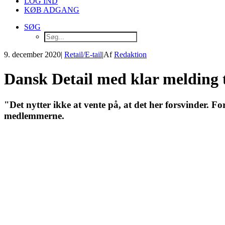
LOG IND
KØB ADGANG
SØG
9. december 2020
|
Retail/E-tail
|
Af
Redaktion
Dansk Detail med klar melding ti
"Det nytter ikke at vente på, at det her forsvinder. Fo
medlemmerne.