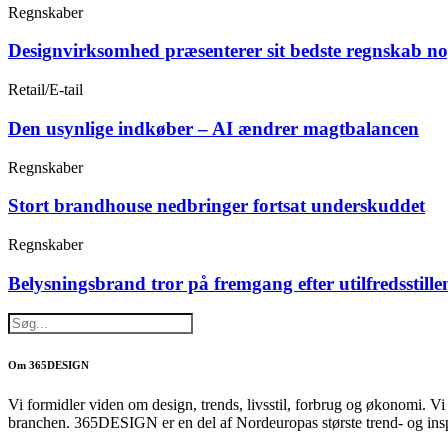
Regnskaber
Designvirksomhed præsenterer sit bedste regnskab n
Retail/E-tail
Den usynlige indkøber – AI ændrer magtbalancen
Regnskaber
Stort brandhouse nedbringer fortsat underskuddet
Regnskaber
Belysningsbrand tror på fremgang efter utilfredsstille
Om 365DESIGN
Vi formidler viden om design, trends, livsstil, forbrug og økonomi. V
branchen. 365DESIGN er en del af Nordeuropas største trend- og ins