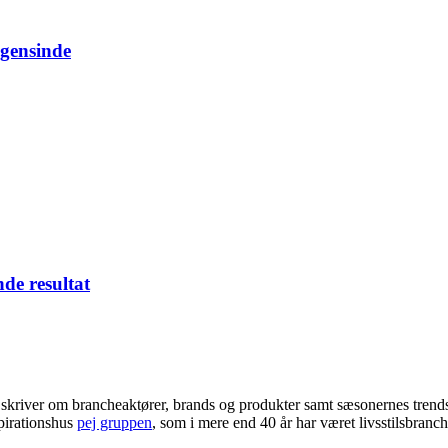
ogensinde
nde resultat
i skriver om brancheaktører, brands og produkter samt sæsonernes trend
pirationshus
pej gruppen
, som i mere end 40 år har været livsstilsbranc