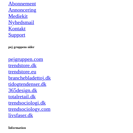
Abonnement
Annoncering
Mediekit
Nyhedsmail
Kontakt
Support
pej gruppens sider
pejgruppen.com
trendstore.dk
trendstore.eu
branchebladettoj.dk
tidogtendenser.dk
365design.dk
totalretail.dk
trendsociologi.dk
trendsociology.com
livsfaser.dk
Information