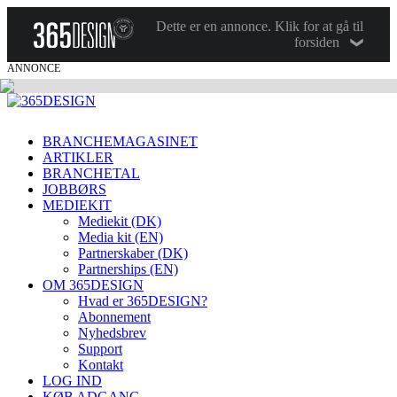
Dette er en annonce. Klik for at gå til
forsiden
ANNONCE
BRANCHEMAGASINET
ARTIKLER
BRANCHETAL
JOBBØRS
MEDIEKIT
Mediekit (DK)
Media kit (EN)
Partnerskaber (DK)
Partnerships (EN)
OM 365DESIGN
Hvad er 365DESIGN?
Abonnement
Nyhedsbrev
Support
Kontakt
LOG IND
KØB ADGANG