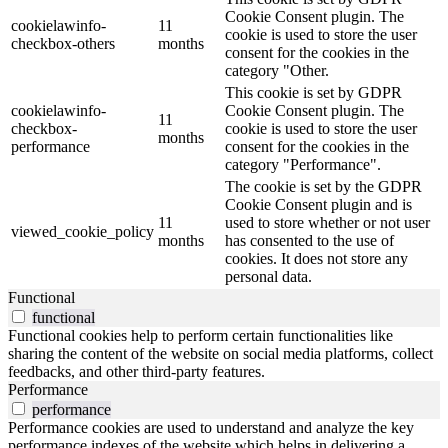
Cookie Consent plugin. The
cookielawinfo-
11
cookie is used to store the user
checkbox-others
months
consent for the cookies in the
category "Other.
This cookie is set by GDPR
cookielawinfo-
Cookie Consent plugin. The
11
checkbox-
cookie is used to store the user
months
performance
consent for the cookies in the
category "Performance".
The cookie is set by the GDPR
Cookie Consent plugin and is
11
used to store whether or not user
viewed_cookie_policy
months
has consented to the use of
cookies. It does not store any
personal data.
Functional
functional
Functional cookies help to perform certain functionalities like
sharing the content of the website on social media platforms, collect
feedbacks, and other third-party features.
Performance
performance
Performance cookies are used to understand and analyze the key
performance indexes of the website which helps in delivering a