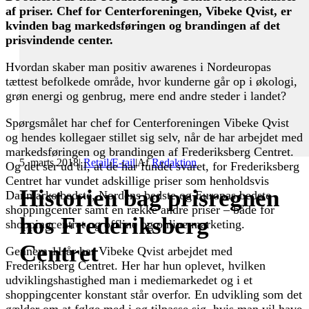
af priser. Chef for Centerforeningen, Vibeke Qvist, er
kvinden bag markedsføringen og brandingen af det
prisvindende center.
Hvordan skaber man positiv awarenes i Nordeuropas
tættest befolkede område, hvor kunderne går op i økologi,
grøn energi og genbrug, mere end andre steder i landet?
Spørgsmålet har chef for Centerforeningen Vibeke Qvist
og hendes kollegaer stillet sig selv, når de har arbejdet med
markedsføringen og brandingen af Frederiksberg Centret.
5. marts 2018
|
Retail/E-tail
|
Af
Redaktion
Og det ser ud til, at de har fundet svaret, for Frederiksberg
Centret har vundet adskillige priser som henholdsvis
Historien bag prisregnen
Danmarks bedste, Nordens bedste og Europas bedste
shoppingcenter samt en række andre priser – både for
hos Frederiksberg
shoppingcentret og offline og online marketing.
Centret
Gennem 11 år har Vibeke Qvist arbejdet med
Frederiksberg Centret. Her har hun oplevet, hvilken
udviklingshastighed man i mediemarkedet og i et
shoppingcenter konstant står overfor. En udvikling som det
gælder om at følge med i og tilpasse sig, hvis man vil have