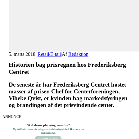
5. marts 2018
|
Retail/E-tail
|
Af
Redaktion
Historien bag prisregnen hos Frederiksberg
Centret
De seneste år har Frederiksberg Centret høstet
masser af priser. Chef for Centerforeningen,
Vibeke Qvist, er kvinden bag markedsføringen
og brandingen af det prisvindende center.
ANNONCE
Skal denne placering være din?
Ny eksklusiv bannerplacering med maksimal synlighed. Hør mere om
mulighederne.
LÆS MERE HER