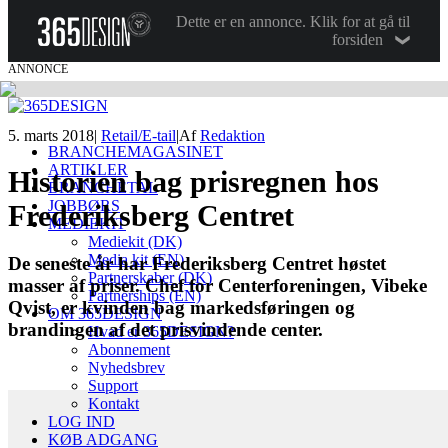
Dette er en annonce. Klik for at gå til
forsiden
ANNONCE
5. marts 2018
|
Retail/E-tail
|
Af
Redaktion
BRANCHEMAGASINET
ARTIKLER
Historien bag prisregnen hos
BRANCHETAL
JOBBØRS
Frederiksberg Centret
MEDIEKIT
Mediekit (DK)
Media kit (EN)
De seneste år har Frederiksberg Centret høstet
Partnerskaber (DK)
masser af priser. Chef for Centerforeningen, Vibeke
Partnerships (EN)
Qvist, er kvinden bag markedsføringen og
OM 365DESIGN
brandingen af det prisvindende center.
Hvad er 365DESIGN?
Abonnement
Nyhedsbrev
Support
Kontakt
LOG IND
KØB ADGANG