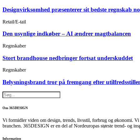
Designvirksomhed præsenterer sit bedste regnskab n
Retail/E-tail
Den usynlige indkøber – AI ændrer magtbalancen
Regnskaber
Stort brandhouse nedbringer fortsat underskuddet
Regnskaber
Belysningsbrand tror på fremgang efter utilfredsstille
Om 365DESIGN
Vi formidler viden om design, trends, livsstil, forbrug og økonomi. V
branchen. 365DESIGN er en del af Nordeuropas største trend- og ins
Information