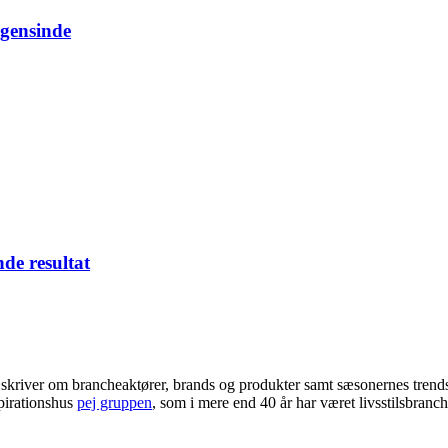
ogensinde
nde resultat
i skriver om brancheaktører, brands og produkter samt sæsonernes trend
pirationshus
pej gruppen
, som i mere end 40 år har været livsstilsbranc