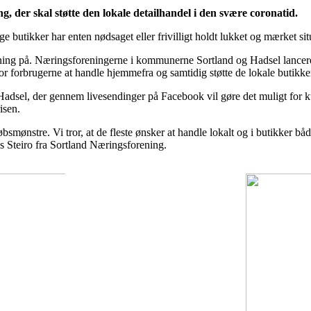
g, der skal støtte den lokale detailhandel i den svære coronatid.
ge butikker har enten nødsaget eller frivilligt holdt lukket og mærket 
øsning på. Næringsforeningerne i kommunerne Sortland og Hadsel lance
 for forbrugerne at handle hjemmefra og samtidig støtte de lokale butik
adsel, der gennem livesendinger på Facebook vil gøre det muligt for kund
isen.
bsmønstre. Vi tror, at de fleste ønsker at handle lokalt og i butikker
us Steiro fra Sortland Næringsforening.