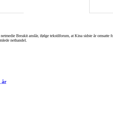
 netmedie Breakit anslår, ifølge tekstilforum, at Kina sidste år omsatte
amlede nethandel.
 år