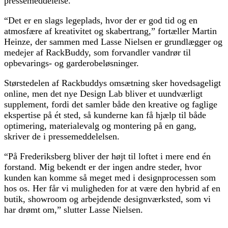
pressemeddelelse.
“Det er en slags legeplads, hvor der er god tid og en
atmosfære af kreativitet og skabertrang,” fortæller Martin
Heinze, der sammen med Lasse Nielsen er grundlægger og
medejer af RackBuddy, som forvandler vandrør til
opbevarings- og garderobeløsninger.
Størstedelen af Rackbuddys omsætning sker hovedsageligt
online, men det nye Design Lab bliver et uundværligt
supplement, fordi det samler både den kreative og faglige
ekspertise på ét sted, så kunderne kan få hjælp til både
optimering, materialevalg og montering på en gang,
skriver de i pressemeddelelsen.
“På Frederiksberg bliver der højt til loftet i mere end én
forstand. Mig bekendt er der ingen andre steder, hvor
kunden kan komme så meget med i designprocessen som
hos os. Her får vi muligheden for at være den hybrid af en
butik, showroom og arbejdende designværksted, som vi
har drømt om,” slutter Lasse Nielsen.