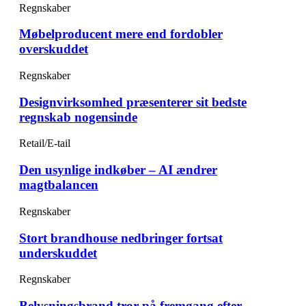
Regnskaber
Møbelproducent mere end fordobler
overskuddet
Regnskaber
Designvirksomhed præsenterer sit bedste
regnskab nogensinde
Retail/E-tail
Den usynlige indkøber – AI ændrer
magtbalancen
Regnskaber
Stort brandhouse nedbringer fortsat
underskuddet
Regnskaber
Belysningsbrand tror på fremgang efter