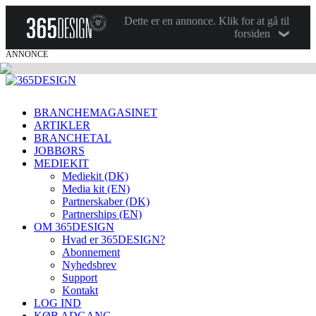
Dette er en annonce. Klik for at gå til
forsiden
ANNONCE
BRANCHEMAGASINET
ARTIKLER
BRANCHETAL
JOBBØRS
MEDIEKIT
Mediekit (DK)
Media kit (EN)
Partnerskaber (DK)
Partnerships (EN)
OM 365DESIGN
Hvad er 365DESIGN?
Abonnement
Nyhedsbrev
Support
Kontakt
LOG IND
KØB ADGANG