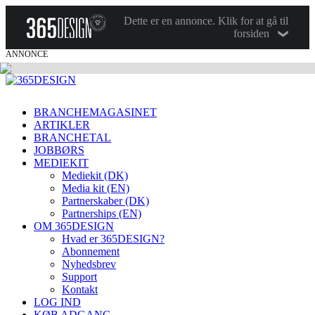
Dette er en annonce. Klik for at gå til
forsiden
ANNONCE
BRANCHEMAGASINET
ARTIKLER
BRANCHETAL
JOBBØRS
MEDIEKIT
Mediekit (DK)
Media kit (EN)
Partnerskaber (DK)
Partnerships (EN)
OM 365DESIGN
Hvad er 365DESIGN?
Abonnement
Nyhedsbrev
Support
Kontakt
LOG IND
KØB ADGANG