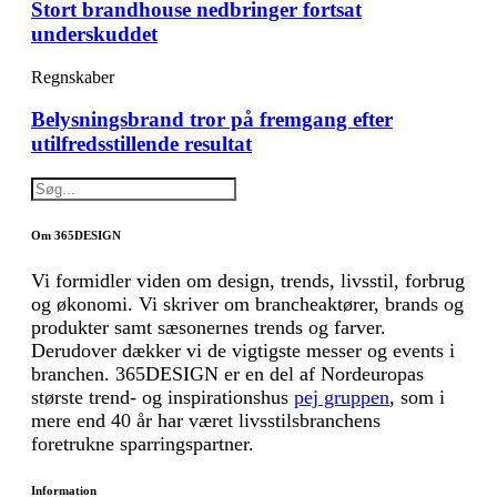
Stort brandhouse nedbringer fortsat
underskuddet
Regnskaber
Belysningsbrand tror på fremgang efter
utilfredsstillende resultat
Om 365DESIGN
Vi formidler viden om design, trends, livsstil, forbrug
og økonomi. Vi skriver om brancheaktører, brands og
produkter samt sæsonernes trends og farver.
Derudover dækker vi de vigtigste messer og events i
branchen. 365DESIGN er en del af Nordeuropas
største trend- og inspirationshus
pej gruppen
, som i
mere end 40 år har været livsstilsbranchens
foretrukne sparringspartner.
Information