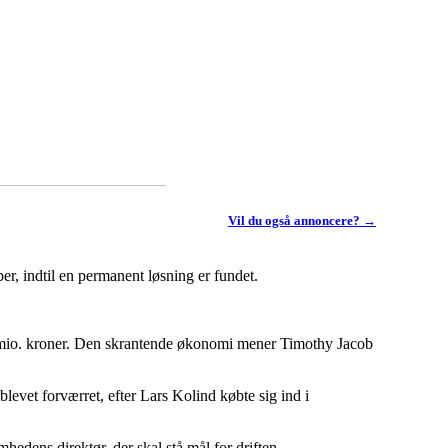
Vil du også annoncere? →
er, indtil en permanent løsning er fundet.
,9 mio. kroner. Den skrantende økonomi mener Timothy Jacob
levet forværret, efter Lars Kolind købte sig ind i
edens direktør, der skal stå mål for driften.