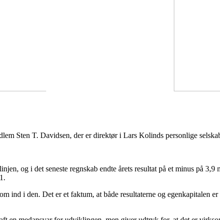
dlem Sten T. Davidsen, der er direktør i Lars Kolinds personlige selskab
injen, og i det seneste regnskab endte årets resultat på et minus på 3
1.
ind i den. Det er et faktum, at både resultaterne og egenkapitalen er b
t en medansvar for udviklingen, men giver udtryk for, at det er virksomh