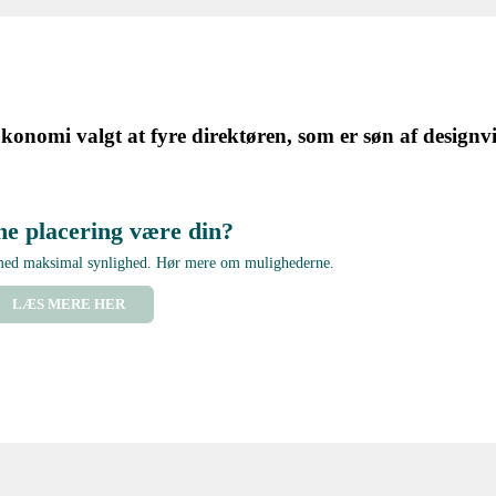
onomi valgt at fyre direktøren, som er søn af designvi
ne placering være din?
 med maksimal synlighed. Hør mere om mulighederne.
LÆS MERE HER