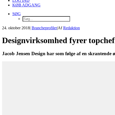
LOG IND
KØB ADGANG
SØG
24. oktober 2018
|
Brancheprofiler
|
Af
Redaktion
Designvirksomhed fyrer topchef
Jacob Jensen Design har som følge af en skrantende øk