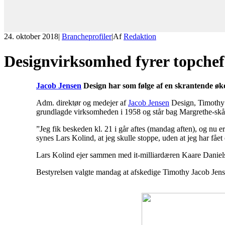
24. oktober 2018
|
Brancheprofiler
|
Af
Redaktion
Designvirksomhed fyrer topchef
Jacob Jensen
Design har som følge af en skrantende øko
Adm. direktør og medejer af
Jacob Jensen
Design, Timoth
grundlagde virksomheden i 1958 og står bag Margrethe-skå
”Jeg fik beskeden kl. 21 i går aftes (mandag aften), og nu er
synes Lars Kolind, at jeg skulle stoppe, uden at jeg har fået
Lars Kolind ejer sammen med it-milliardæren Kaare Danie
Bestyrelsen valgte mandag at afskedige Timothy Jacob Jensen