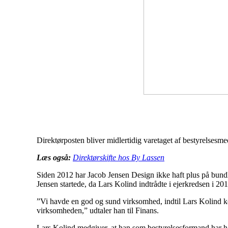
Direktørposten bliver midlertidig varetaget af bestyrelsesme
Læs også:
Direktørskifte hos By Lassen
Siden 2012 har Jacob Jensen Design ikke haft plus på bundl
Jensen startede, da Lars Kolind indtrådte i ejerkredsen i 201
”Vi havde en god og sund virksomhed, indtil Lars Kolind kom 
virksomheden,” udtaler han til Finans.
Lars Kolind medgiver, at han som bestyrelsesformand har haf