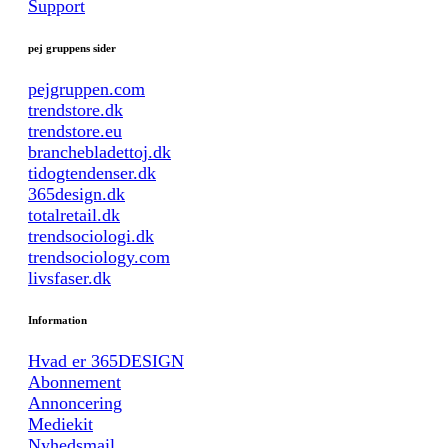
Support
pej gruppens sider
pejgruppen.com
trendstore.dk
trendstore.eu
branchebladettoj.dk
tidogtendenser.dk
365design.dk
totalretail.dk
trendsociologi.dk
trendsociology.com
livsfaser.dk
Information
Hvad er 365DESIGN
Abonnement
Annoncering
Mediekit
Nyhedsmail