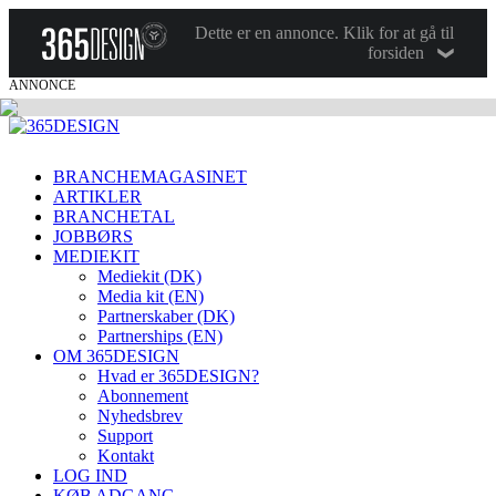
Dette er en annonce. Klik for at gå til
forsiden
ANNONCE
BRANCHEMAGASINET
ARTIKLER
BRANCHETAL
JOBBØRS
MEDIEKIT
Mediekit (DK)
Media kit (EN)
Partnerskaber (DK)
Partnerships (EN)
OM 365DESIGN
Hvad er 365DESIGN?
Abonnement
Nyhedsbrev
Support
Kontakt
LOG IND
KØB ADGANG