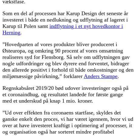
vækstfase.
Som en del af processen har Karup Design det seneste år
investeret i både en nedlukning og udflytning af lageret i
Karup til Polen samt
indflytning i et nyt hovedkontor i
Herning
.
”Hovedparten af vores produkter bliver produceret i
Østeuropa, og omkring 90 procent af vores omsætning
realiseres syd for Flensborg. Så selv om udflytningen gav
nogle udfordringer og blev dyrere end forventet, bidrager
den allerede positivt i forhold til både omkostninger og den
miljømæssige påvirkning,” forklarer
Anders Stampe
.
Regnskabsåret 2019/20 bød udover investeringer også på
et coronaindhug, og resultatet landede for første gange
med et underskud på knap 1 mio. kroner.
”Ud over effekten fra coronaens startfase, skyldes det
ganske enkelt den proces, vi har været igennem, hvor vi ud
over at have investeret kraftigt i optimering af processer, it
og organisation også har sorteret mindre profitabel