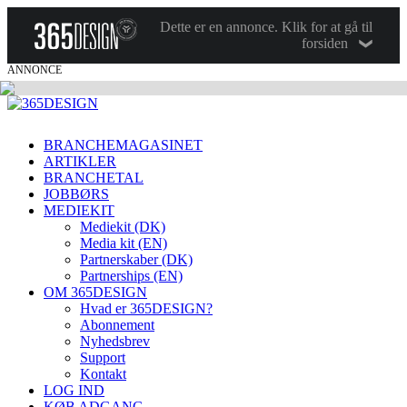
Dette er en annonce. Klik for at gå til
forsiden
ANNONCE
BRANCHEMAGASINET
ARTIKLER
BRANCHETAL
JOBBØRS
MEDIEKIT
Mediekit (DK)
Media kit (EN)
Partnerskaber (DK)
Partnerships (EN)
OM 365DESIGN
Hvad er 365DESIGN?
Abonnement
Nyhedsbrev
Support
Kontakt
LOG IND
KØB ADGANG