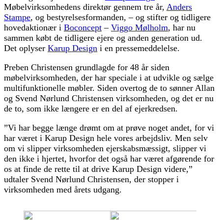
Møbelvirksomhedens direktør gennem tre år,
Anders
Stampe
, og bestyrelsesformanden, – og stifter og tidligere
hovedaktionær i
Boconcept
–
Viggo Mølholm
, har nu
sammen købt de tidligere ejere og anden generation ud.
Det oplyser
Karup Design
i en pressemeddelelse.
Preben Christensen grundlagde for 48 år siden
møbelvirksomheden, der har speciale i at udvikle og sælge
multifunktionelle møbler. Siden overtog de to sønner Allan
og Svend Nørlund Christensen virksomheden, og det er nu
de to, som ikke længere er en del af ejerkredsen.
”Vi har begge længe drømt om at prøve noget andet, for vi
har været i Karup Design hele vores arbejdsliv. Men selv
om vi slipper virksomheden ejerskabsmæssigt, slipper vi
den ikke i hjertet, hvorfor det også har været afgørende for
os at finde de rette til at drive Karup Design videre,”
udtaler Svend Nørlund Christensen, der stopper i
virksomheden med årets udgang.