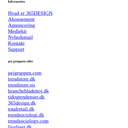
Information
Hvad er 365DESIGN
Abonnement
Annoncering
Mediekit
Nyhedsmail
Kontakt
Support
pej gruppens sider
pejgruppen.com
trendstore.dk
trendstore.eu
branchebladettoj.dk
tidogtendenser.dk
365design.dk
totalretail.dk
trendsociologi.dk
trendsociology.com
livsfaser.dk