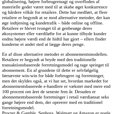
globalisering, højere forbrugermagt og overfloden af
materielle goder været med til at skabe øget konkurrence
og hårdere vilkår for retailere. Dette har medført, at flere
retailere er begyndt at se mod alternative metoder, der kan
øge indtjening og kundetrafik – både online og offline.
Retailere er blevet tvunget til at genbesøge deres
økosystemer eller værdiløfte for at kunne tilbyde kunder
endnu højere værdi end de hidtil har gjort – ellers finder
kunderne et andet sted at lægge deres penge.
En af disse alternative metoder er abonnementsmodellen.
Retailere er begyndt at bryde med den traditionelle
transaktionsbaserede forretningsmodel og tage springet til
abonnement. En af grundene til dette er selvfølgelig
førnævnte win-win for både forbrugere og forretninger,
men det skyldes også, at vi har set, hvordan markedet for
abonnementsbaserede e-handlere er vækstet med mere end
100 procent om året de seneste fem år. Desuden er
abonnementsbaserede forretninger i retail værd­iansat seks
gange højere end dem, der opererer med en traditionel
forretningsmodel.
Procter & Gamble, Sephora, Walmart og Amazon er nogle