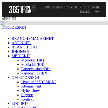
Dette er en annonce. Klik for at gå til
forsiden
ANNONCE
BRANCHEMAGASINET
ARTIKLER
BRANCHETAL
JOBBØRS
MEDIEKIT
Mediekit (DK)
Media kit (EN)
Partnerskaber (DK)
Partnerships (EN)
OM 365DESIGN
Hvad er 365DESIGN?
Abonnement
Nyhedsbrev
Support
Kontakt
LOG IND
KØB ADGANG