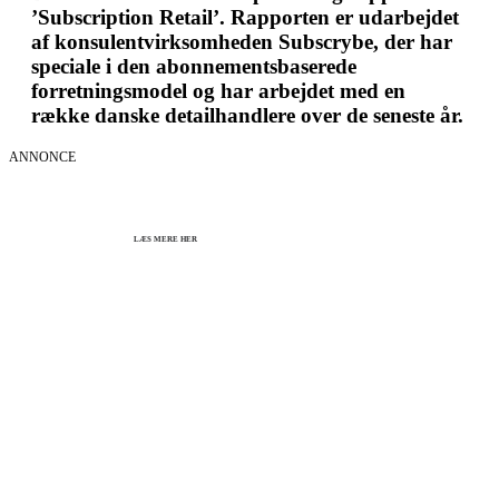
’Subscription Retail’. Rapporten er udarbejdet
af konsulentvirksomheden Subscrybe, der har
speciale i den abonnementsbaserede
forretningsmodel og har arbejdet med en
række danske detailhandlere over de seneste år.
ANNONCE
KICK OFF 2027 - Kom godt fra start
Herning og online 07.12.26 + 08.12.26 + 12.01.27
København 10.12.26
LÆS MERE HER