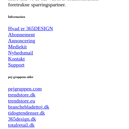
foretrukne sparringspartner.
Information
Hvad er 365DESIGN
Abonnement
Annoncering
Mediekit
Nyhedsmail
Kontakt
Support
pej gruppens sider
pejgruppen.com
trendstore.dk
trendstore.eu
branchebladettoj.dk
tidogtendenser.dk
365design.dk
totalretail.dk