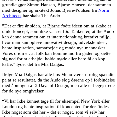
grundlægger Simon Hansen, Bjarne Hansen, der sammen
med designer og arkitekt Jonas Bjerre-Poulsen fra
Norm
Architects
har skabt The Audo.
”Det er fire år siden, at Bjarne fødte ideen om at skabe et
unikt koncept, som ikke var set før. Tanken er, at the Audo
kan danne rammen om et internationalt og kreativt miljø,
hvor man kan opleve innovativt design, udveksle ideer,
hente inspiration, samarbejde og møde nye mennesker.
Vores drøm er, at folk kan komme ind fra gaden og sætte
sig ned for at arbejde, holde møde eller bare få en kop
kaffe,” lyder det fra Mia Dalgas.
Ifølge Mia Dalgas har alle hos Menu været utrolig spændte
på at se resultatet, da the Audo slog dørene op i forbindelse
med åbningen af 3 Days of Design, men alle er begejstrede
for de nye omgivelser.
“Vi har ikke kunnet tage til for eksempel New York eller
London og hente inspiration til konceptet, for der findes
ikke noget som det her – det er noget, som vi selv har