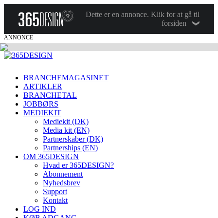
Dette er en annonce. Klik for at gå til
forsiden
ANNONCE
BRANCHEMAGASINET
ARTIKLER
BRANCHETAL
JOBBØRS
MEDIEKIT
Mediekit (DK)
Media kit (EN)
Partnerskaber (DK)
Partnerships (EN)
OM 365DESIGN
Hvad er 365DESIGN?
Abonnement
Nyhedsbrev
Support
Kontakt
LOG IND
KØB ADGANG