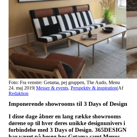
Foto: Fra venstre: Getama, pej gruppen, The Audo, Menu
24. maj 2019
|
Messer & events
,
Perspektiv & inspiration
|
Af
Redaktion
Imponerende showrooms til 3 Days of Design
I disse dage åbner en lang række showrooms
dørene op til hver deres unikke designunivers i
forbindelse med 3 Days of Design. 365DESIGN
har været på besøg hos Getama samt Menus