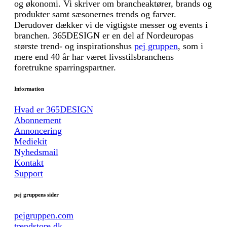
og økonomi. Vi skriver om brancheaktører, brands og
produkter samt sæsonernes trends og farver.
Derudover dækker vi de vigtigste messer og events i
branchen. 365DESIGN er en del af Nordeuropas
største trend- og inspirationshus
pej gruppen
, som i
mere end 40 år har været livsstilsbranchens
foretrukne sparringspartner.
Information
Hvad er 365DESIGN
Abonnement
Annoncering
Mediekit
Nyhedsmail
Kontakt
Support
pej gruppens sider
pejgruppen.com
trendstore.dk