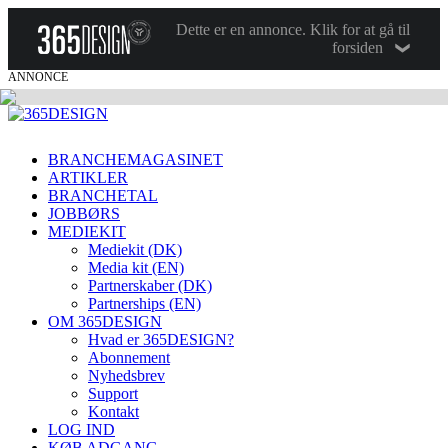
Dette er en annonce. Klik for at gå til
forsiden
ANNONCE
BRANCHEMAGASINET
ARTIKLER
BRANCHETAL
JOBBØRS
MEDIEKIT
Mediekit (DK)
Media kit (EN)
Partnerskaber (DK)
Partnerships (EN)
OM 365DESIGN
Hvad er 365DESIGN?
Abonnement
Nyhedsbrev
Support
Kontakt
LOG IND
KØB ADGANG