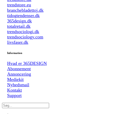
trendstore.eu
branchebladettoj.dk
tidogtendenser.dk
365design.dk
totalretail.dk
trendsociologi.dk
trendsociology.com
livsfaser.dk
Information
Hvad er 365DESIGN
Abonnement
Annoncering
Mediekit
Nyhedsmail
Kontakt
Support