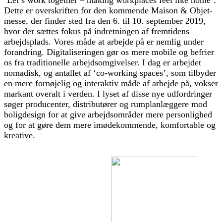
‘Let’s work together – making workplaces feel like home’.
Dette er overskriften for den kommende Maison & Objet-
messe, der finder sted fra den 6. til 10. september 2019,
hvor der sættes fokus på indretningen af frem­tidens
arbejdsplads. Vores måde at arbejde på er nemlig under
forandring. Digitaliseringen gør os mere mobile og befrier
os fra traditionelle arbejdsomgivelser. I dag er arbejdet
nomadisk, og antallet af ‘co-working spaces’, som tilbyder
en mere fornøjelig og interaktiv måde af arbejde på, vokser
markant overalt i verden. I lyset af disse nye udfordringer
søger producenter, distributører og rumplanlæggere mod
boligdesign for at give arbejds­områder mere personlighed
og for at gøre dem mere imødekommende, komfortable og
kreative.