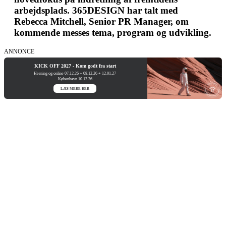
arbejdsplads. 365DESIGN har talt med
Rebecca Mitchell, Senior PR Manager, om
kommende messes tema, program og udvikling.
ANNONCE
KICK OFF 2027 - Kom godt fra start
Herning og online 07.12.26 + 08.12.26 + 12.01.27
København 10.12.26
LÆS MERE HER