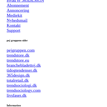
Hvad er 365DESIGN
Abonnement
Annoncering
Mediekit
Nyhedsmail
Kontakt
Support
pej gruppens sider
pejgruppen.com
trendstore.dk
trendstore.eu
branchebladettoj.dk
tidogtendenser.dk
365design.dk
totalretail.dk
trendsociologi.dk
trendsociology.com
livsfaser.dk
Information