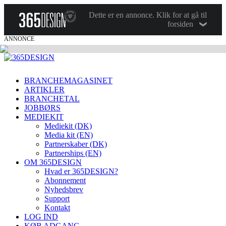
Dette er en annonce. Klik for at gå til
forsiden
ANNONCE
BRANCHEMAGASINET
ARTIKLER
BRANCHETAL
JOBBØRS
MEDIEKIT
Mediekit (DK)
Media kit (EN)
Partnerskaber (DK)
Partnerships (EN)
OM 365DESIGN
Hvad er 365DESIGN?
Abonnement
Nyhedsbrev
Support
Kontakt
LOG IND
KØB ADGANG