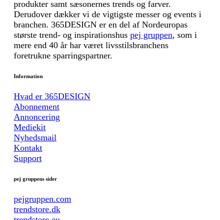
produkter samt sæsonernes trends og farver.
Derudover dækker vi de vigtigste messer og events i
branchen. 365DESIGN er en del af Nordeuropas
største trend- og inspirationshus
pej gruppen
, som i
mere end 40 år har været livsstilsbranchens
foretrukne sparringspartner.
Information
Hvad er 365DESIGN
Abonnement
Annoncering
Mediekit
Nyhedsmail
Kontakt
Support
pej gruppens sider
pejgruppen.com
trendstore.dk
trendstore.eu