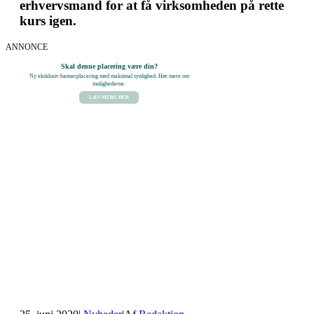
erhvervsmand for at få virksomheden på rette
kurs igen.
ANNONCE
Skal denne placering være din?
Ny eksklusiv bannerplacering med maksimal synlighed. Hør mere om
mulighederne.
LÆS MERE HER