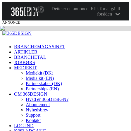
Dette er en annonce. Klik for at gå til
forsiden
ANNONCE
BRANCHEMAGASINET
ARTIKLER
BRANCHETAL
JOBBØRS
MEDIEKIT
Mediekit (DK)
Media kit (EN)
Partnerskaber (DK)
Partnerships (EN)
OM 365DESIGN
Hvad er 365DESIGN?
Abonnement
Nyhedsbrev
Support
Kontakt
LOG IND
KØB ADGANG