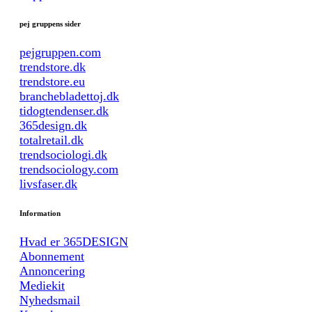
pej gruppens sider
pejgruppen.com
trendstore.dk
trendstore.eu
branchebladettoj.dk
tidogtendenser.dk
365design.dk
totalretail.dk
trendsociologi.dk
trendsociology.com
livsfaser.dk
Information
Hvad er 365DESIGN
Abonnement
Annoncering
Mediekit
Nyhedsmail