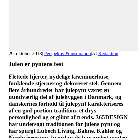
29. oktober 2018
|
Perspektiv & inspiration
|
Af
Redaktion
Julen er pyntens fest
Flettede hjerter, nydelige kræmmerhuse,
funklende stjerner og dekoreret stel. Gennem
flere århundreder har julepynt været en
uundværlig del af julehyggen i Danmark, og
danskernes forhold til julepynt karakteriseres
af en god portion tradition, et drys
personlighed og et glimt af trends. 365DESIGN
har undersøgt traditionen for julens pynt og
har spurgt Lübech Living, Bahne, Kähler og
Nordstjerne om, hvordan de har grebet pynten