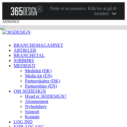
Dette er en annonce. Klik for at gå til
forsiden
ANNONCE
BRANCHEMAGASINET
ARTIKLER
BRANCHETAL
JOBBØRS
MEDIEKIT
Mediekit (DK)
Media kit (EN)
Partnerskaber (DK)
Partnerships (EN)
OM 365DESIGN
Hvad er 365DESIGN?
Abonnement
Nyhedsbrev
Support
Kontakt
LOG IND
KØB ADGANG