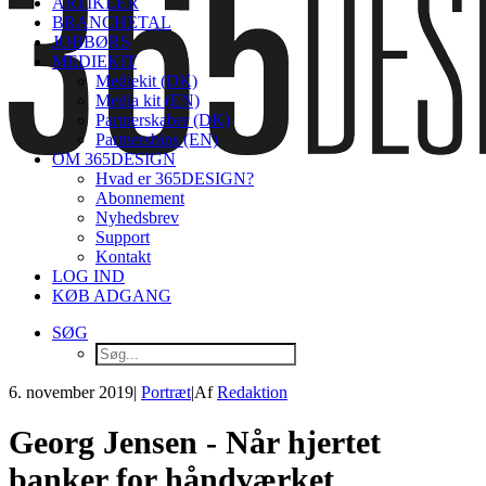
ARTIKLER
BRANCHETAL
JOBBØRS
MEDIEKIT
Mediekit (DK)
Media kit (EN)
Partnerskaber (DK)
Partnerships (EN)
OM 365DESIGN
Hvad er 365DESIGN?
Abonnement
Nyhedsbrev
Support
Kontakt
LOG IND
KØB ADGANG
SØG
6. november 2019
|
Portræt
|
Af
Redaktion
Georg Jensen - Når hjertet
banker for håndværket