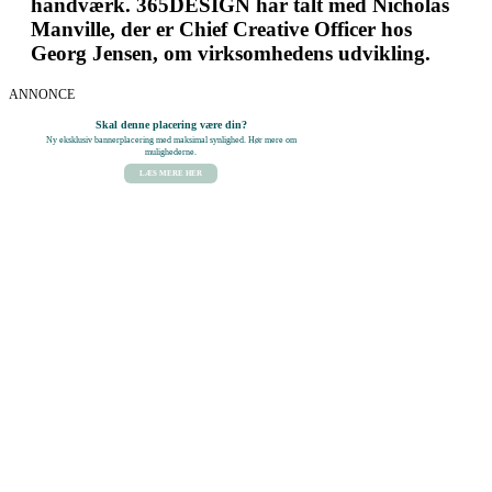
håndværk. 365DESIGN har talt med Nicholas
Manville, der er Chief Creative Officer hos
Georg Jensen, om virksomhedens udvikling.
ANNONCE
Skal denne placering være din?
Ny eksklusiv bannerplacering med maksimal synlighed. Hør mere om
mulighederne.
LÆS MERE HER